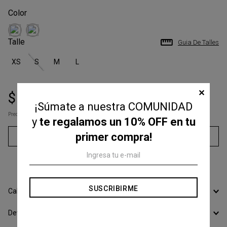
Talle
Guia De Talles
XS
S
M
L
✕
$
77
.
000
$
110
.
000
¡Súmate a nuestra COMUNIDAD
Precio s/Imp.Nac
$ 63.636,36
y
te regalamos un 10% OFF en tu
primer compra!
Agregar al carrito
3
cuotas sin interés de
$
25
.
666
SUSCRIBIRME
Calcular Envío
Devoluciones