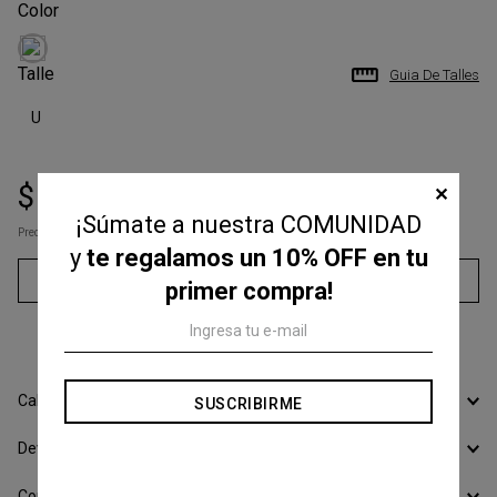
Talle
Guia De Talles
U
$
4950
,
00
$
9000
,
00
✕
¡Súmate a nuestra COMUNIDAD
Precio s/Imp.Nac
$ 4090,91
y
te regalamos un 10% OFF en tu
Agregar al carrito
primer compra!
3
cuotas sin interés de
$
1650
,
00
Calcular Envío
SUSCRIBIRME
Devoluciones
Conocer todos los Medios de Pago