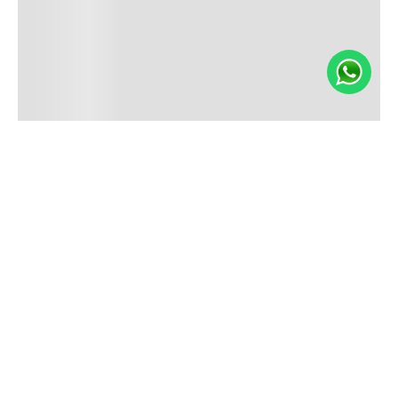
¡Suscríbete a nuestro newsletter y recibí un cupón de
10% OFF en tu primera compra!
SUSCRIBIRME