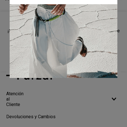
¡Suscríbete a nuestro newsletter y recibí un cupón de
10% OFF en tu primera compra!
SUSCRIBIRME
Atención
al
Cliente
Devoluciones y Cambios