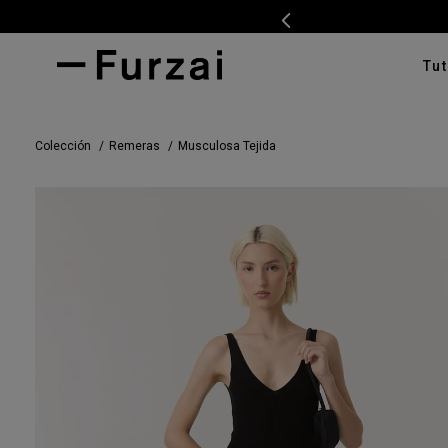
Tut
TÉRMI
Colección
Remeras
Musculosa Tejida
1
.
ves
2
.
cam
3
.
swe
4
.
tap
5
.
cam
6
.
pan
7
.
ente
8
.
cha
9
.
car