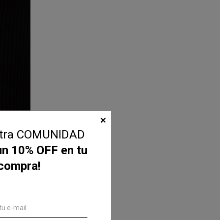
✕
stra COMUNIDAD
un 10% OFF en tu
 compra!