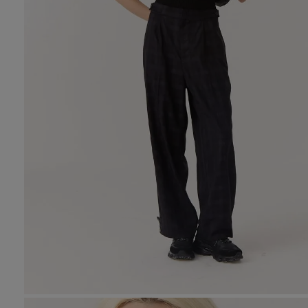
10
.
den