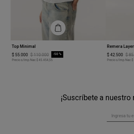
Talle
Talle
Top Minimal
Remera Laye
XS
XS
-
50 %
$
55
.
000
$
110
.
000
$
42
.
500
$
85
Precio s/Imp.Nac
$ 45.454,55
Precio s/Imp.Nac
$
COMPRAR
¡Suscríbete a nuestro 