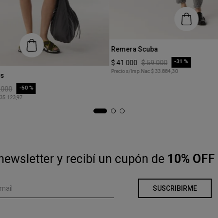
Talle
Remera Scuba
XS
-
31 %
$
41
.
000
$
59
.
000
Precio s/Imp.Nac
$ 33.884,30
rs
COMPRAR
-
50 %
.
000
 35.123,97
COMPRAR
newsletter y recibí un cupón de
10% OFF 
SUSCRIBIRME