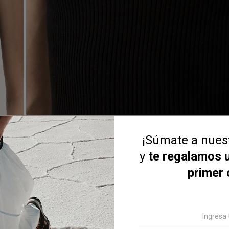
¡Súmate a nue
y
te regalamos 
primer