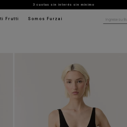
3 cuotas sin interés sin mínimo
Ingrese su B
ti Frutti
Somos Furzai
NOS MÁS BUSCADOS
tido
isa
ater
ado
pera
talon
rito
leco
digan