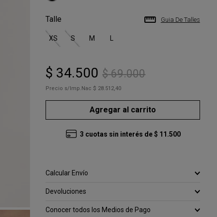
Talle
Guia De Talles
XS
S
M
L
$
34
.
500
$
69
.
000
Precio s/Imp.Nac
$ 28.512,40
Agregar al carrito
3
cuotas sin interés de
$
11
.
500
Calcular Envío
Devoluciones
Conocer todos los Medios de Pago