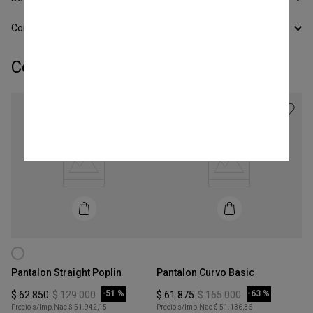
Conocer todos los Medios de Pago
Completá tu look:
Talle
Talle
XS
S
Pantalon Straight Poplin
Pantalon Curvo Basic
COMPRAR
COMPRAR
-
51 %
-
63 %
$
62
.
850
$
129
.
000
$
61
.
875
$
165
.
000
Precio s/Imp.Nac
$ 51.942,15
Precio s/Imp.Nac
$ 51.136,36