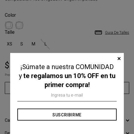
Talle
Guia De Talles
XS
S
M
L
✕
$
67
.
050
$
159
.
000
¡Súmate a nuestra COMUNIDAD
y
te regalamos un 10% OFF en tu
Precio s/Imp.Nac
$ 55.413,22
primer compra!
Agregar al carrito
3
cuotas sin interés de
$
22
.
350
SUSCRIBIRME
Calcular Envío
Devoluciones