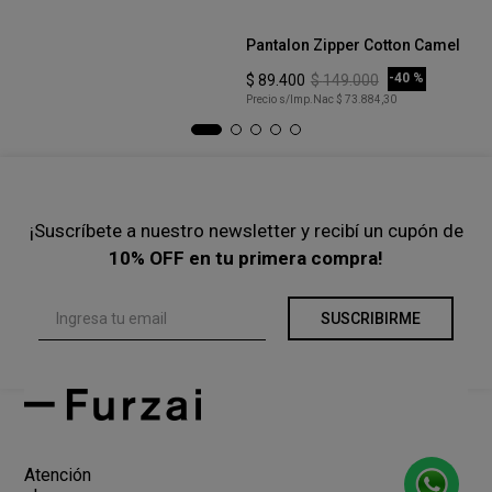
XS
Pantalon Zipper Cotton Camel
Pa
COMPRAR
-
40 %
$
89
.
400
$
149
.
000
$
Precio s/Imp.Nac
$ 73.884,30
Pre
¡Suscríbete a nuestro newsletter y recibí un cupón de
10% OFF en tu primera compra!
SUSCRIBIRME
Atención