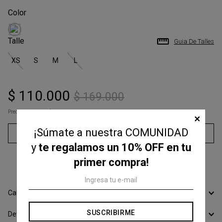
Talle
Guia De Talles
XS
S
M
L
$
110
.
000
$
169
.
000
Precio s/Imp.Nac
$ 90.909,09
✕
¡Súmate a nuestra COMUNIDAD
Agregar al carrito
y
te regalamos un 10% OFF en tu
3
cuotas sin interés de
$
36
.
666
primer compra!
Calcular Envío
SUSCRIBIRME
Devoluciones