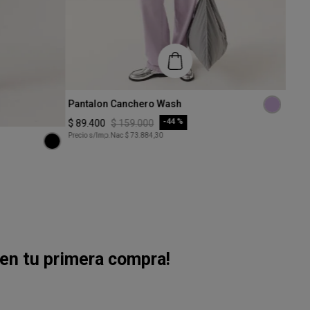
Talle
Talle
Pantalon Canchero Wash
Jogg
XS
XS
-
44 %
$
89
.
400
$
159
.
000
$
65
.
Precio s/Imp.Nac
$ 73.884,30
Precio
COMPRAR
en tu primera compra!