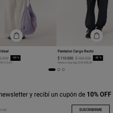
Talle
 Ideal
Pantalon Cargo Recto
S
-
50 %
-
35 %
0
.
000
$
110
.
000
$
169
.
000
 78.512,40
Precio s/Imp.Nac
$ 90.909,09
COMPRAR
COMPRAR
newsletter y recibí un cupón de
10% OFF 
SUSCRIBIRME