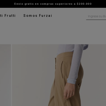
Envio gratis en compras superiores a $200.000
Ingrese su B
ti Frutti
Somos Furzai
NOS MÁS BUSCADOS
tido
isa
ater
talon
ado
pera
rito
digan
leco