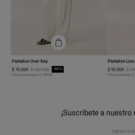
Talle
Talle
Pantalon Over Key
Pantalon Lino
XS
XS
-
50 %
$
75
.
000
$
150
.
000
$
95
.
000
$
19
Precio s/Imp.Nac
$ 61.983,47
Precio s/Imp.Nac
$
COMPRAR
¡Suscríbete a nuestro 