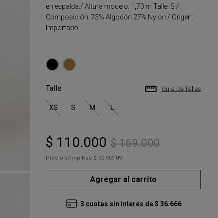
en espalda./ Altura modelo: 1,70 m Talle: S /
Composición: 73% Algodón 27% Nylon / Origen:
Importado
Talle
Guia De Talles
XS
S
M
L
$
110
.
000
$
169
.
000
Precio s/Imp.Nac
$ 90.909,09
Agregar al carrito
3
cuotas sin interés de
$
36
.
666