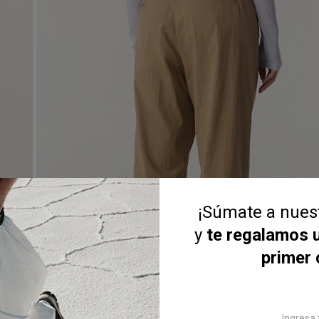
¡Súmate a nue
y
te regalamos 
primer