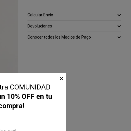
Calcular Envío
Devoluciones
Conocer todos los Medios de Pago
✕
stra COMUNIDAD
un 10% OFF en tu
 compra!