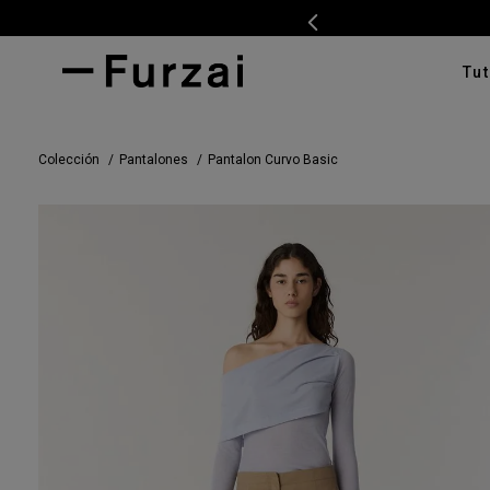
Tut
TÉRMI
Colección
Pantalones
Pantalon Curvo Basic
1
.
ves
2
.
cam
3
.
swe
4
.
pan
5
.
tap
6
.
cam
7
.
ente
8
.
car
9
.
cha