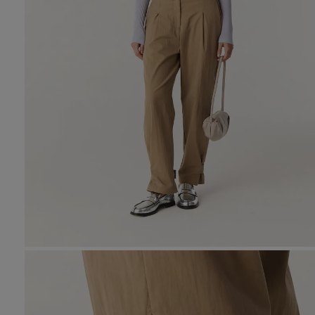
10
.
den