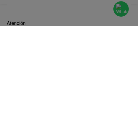
Atención
al
Cliente
Devoluciones y Cambios
Terminos y Condiciones
Ayuda
Contacto
Legales
Botón de arrepentimiento
Libro de quejas