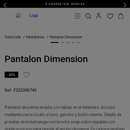
3 cuotas sin interés
Colección
Pantalones
Pantalon Dimension
Pantalon Dimension
30%
F225390740
Pantalón de pierna amplia con tablas en el delantero. Acceso
mediante cierre oculto a tono, gancho y botón interno. Detalle de
presillas en botamanga con broche snap sobre espalda con
doble posicion para regular el ancho de pierna. En cintura tambien