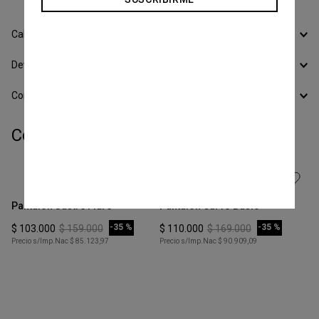
Calcular Envío
Devoluciones
Conocer todos los Medios de Pago
Completá tu look:
Talle
Talle