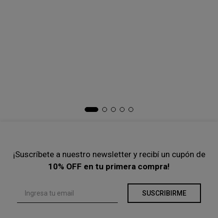
XS
S
Pantalon Sastre Flare
Pantalon Curvo Basic
COMPRAR
COMPRAR
-
35 %
-
35 %
$
103
.
000
$
159
.
000
$
110
.
000
$
169
.
000
Precio s/Imp.Nac
$ 85.123,97
Precio s/Imp.Nac
$ 90.909,09
Ta
Pa
$
Pre
¡Suscríbete a nuestro newsletter y recibí un cupón de
10% OFF en tu primera compra!
SUSCRIBIRME