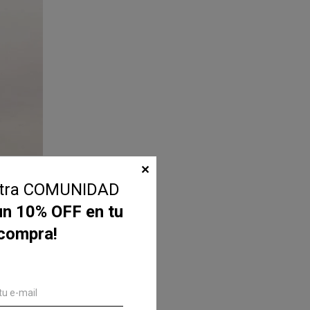
✕
stra COMUNIDAD
un 10% OFF en tu
 compra!