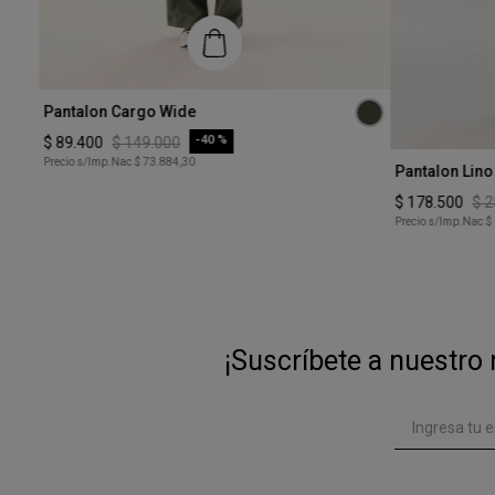
Talle
Pantalon Cargo Wide
XS
-
40 %
$
89
.
400
$
149
.
000
Talle
Precio s/Imp.Nac
$ 73.884,30
Pantalon Lin
COMPRAR
S
$
178
.
500
$
2
Precio s/Imp.Nac
$
¡Suscríbete a nuestro 