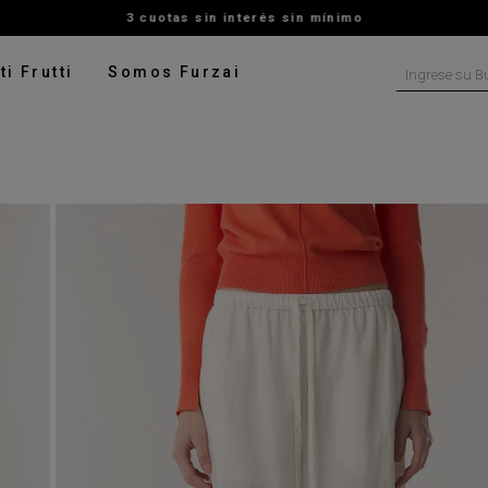
3 cuotas sin interés sin mínimo
Ingrese su B
ti Frutti
Somos Furzai
NOS MÁS BUSCADOS
tido
isa
ater
ado
pera
talon
rito
leco
digan