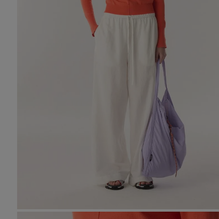
10
.
den