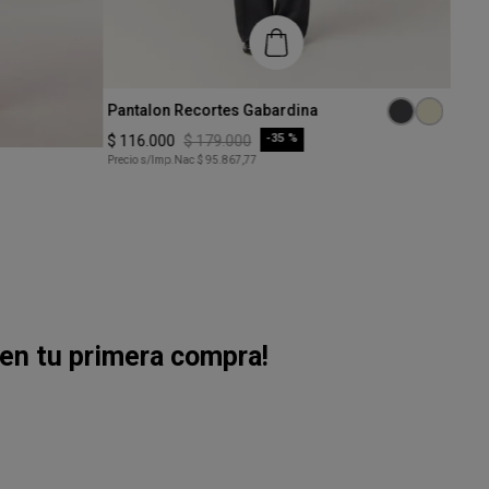
Talle
Talle
Pantalon Recortes Gabardina
Pant
XS
XS
-
35 %
$
116
.
000
$
179
.
000
$
83
.
Precio s/Imp.Nac
$ 95.867,77
Precio
COMPRAR
en tu primera compra!