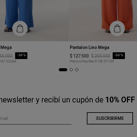
Talle
o Mega
Pantalon Lino Mega
XS
-
30 %
-
50 %
55
.
000
$
127
.
500
$
255
.
000
 147.520,66
Precio s/Imp.Nac
$ 105.371,90
COMPRAR
COMPRAR
newsletter y recibí un cupón de
10% OFF 
SUSCRIBIRME