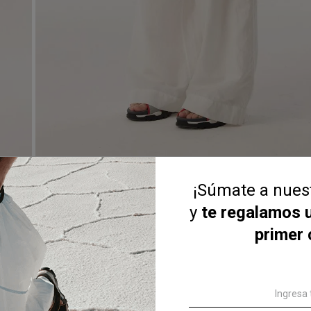
¡Súmate a nue
y
te regalamos 
primer