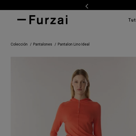
Tut
TÉRMI
Colección
Pantalones
Pantalon Lino Ideal
1
.
ves
2
.
cam
3
.
swe
4
.
tap
5
.
cam
6
.
pan
7
.
ente
8
.
cha
9
.
car