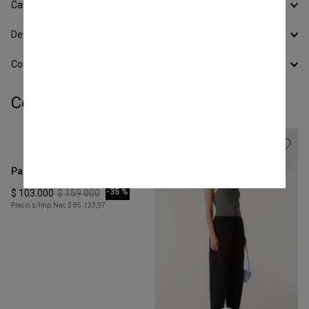
Calcular Envío
Devoluciones
Conocer todos los Medios de Pago
Completá tu look:
Talle
XS
Pantalon Sastre Flare