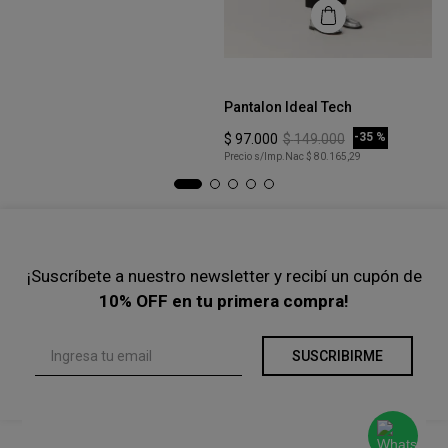
COMPRAR
-
35 %
$
103
.
000
$
159
.
000
Precio s/Imp.Nac
$ 85.123,97
Talle
Ta
S
Pantalon Ideal Tech
Pa
COMPRAR
-
35 %
$
97
.
000
$
149
.
000
$
Precio s/Imp.Nac
$ 80.165,29
Pre
¡Suscríbete a nuestro newsletter y recibí un cupón de
10% OFF en tu primera compra!
SUSCRIBIRME