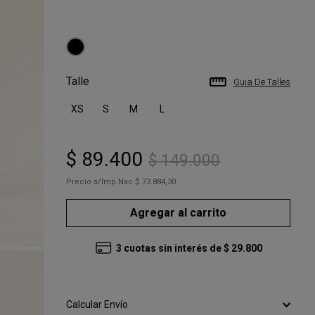
Talle
Guia De Talles
XS
S
M
L
$
89
.
400
$
149
.
000
Precio s/Imp.Nac
$ 73.884,30
Agregar al carrito
3
cuotas sin interés de
$
29
.
800
Calcular Envío