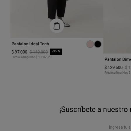
Talle
Pantalon Ideal Tech
S
-
35 %
$
97
.
000
$
149
.
000
Talle
Precio s/Imp.Nac
$ 80.165,29
Pantalon Dim
COMPRAR
S
$
129
.
500
$
1
Precio s/Imp.Nac
$
¡Suscríbete a nuestro 