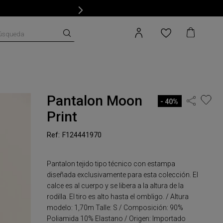
úsqueda
Pantalon Moon
40%
Print
F124441970
Pantalon tejido tipo técnico con estampa
diseñada exclusivamente para esta colección. El
calce es al cuerpo y se libera a la altura de la
rodilla. El tiro es alto hasta el ombligo. / Altura
modelo: 1,70m Talle: S / Composición: 90%
Poliamida 10% Elastano / Origen: Importado