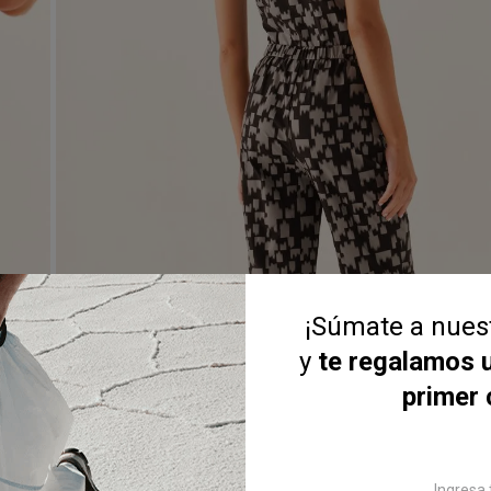
¡Súmate a nue
y
te regalamos 
primer