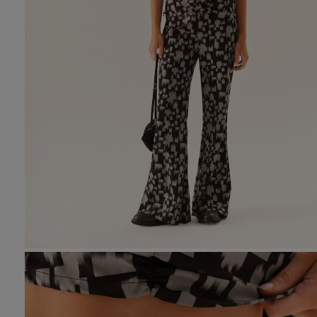
10
.
tre