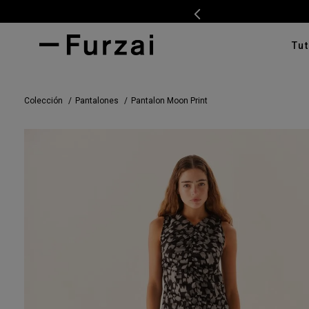
Tut
TÉRMI
Colección
Pantalones
Pantalon Moon Print
1
.
ves
2
.
cam
3
.
tap
4
.
swe
5
.
cam
6
.
pan
7
.
ente
8
.
car
9
.
cha