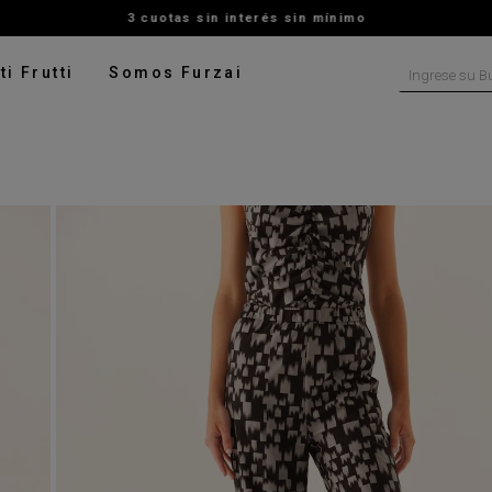
3 cuotas sin interés sin mínimo
Ingrese su B
ti Frutti
Somos Furzai
NOS MÁS BUSCADOS
tido
isa
ado
ater
pera
talon
rito
digan
leco