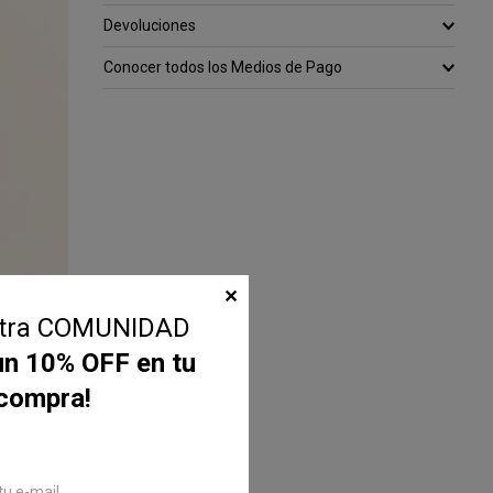
Devoluciones
Conocer todos los Medios de Pago
✕
stra COMUNIDAD
un 10% OFF en tu
 compra!