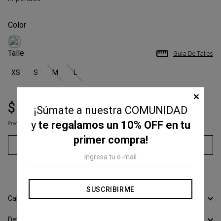
Talle
Guia De Talles
XS
S
M
L
✕
$
67
.
050
$
149
.
000
¡Súmate a nuestra COMUNIDAD
y
te regalamos un 10% OFF en tu
Precio s/Imp.Nac
$ 55.413,22
primer compra!
Agregar al carrito
3
cuotas sin interés de
$
22
.
350
SUSCRIBIRME
Calcular Envío
Devoluciones