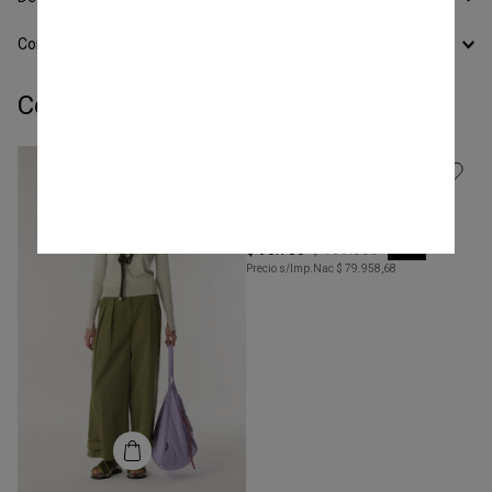
Conocer todos los Medios de Pago
Completá tu look:
Talle
XS
Pantalon Jogger Caida
COMPRAR
-
51 %
$
96
.
750
$
199
.
000
Precio s/Imp.Nac
$ 79.958,68