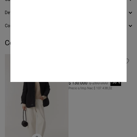
Calcular Envío
Devoluciones
Conocer todos los Medios de Pago
Completá tu look:
Talle
S