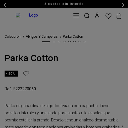
3 cuotas sin interés
Colección
Abrigos Y Camperas
Parka Cotton
Parka Cotton
40%
F222270060
Parka de gabardina de algodón liviana con capucha. Tiene
bolsillos laterales y una jareta para ajuste en la espalda que
permite entallar la prenda. Debajo tiene un chaleco desmontable
matelaseado con terminaciones envivadas y botones grabados. /