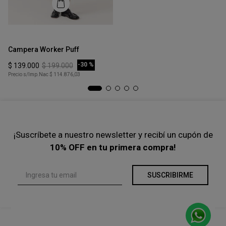
Cazadora Net Skin
COMPRAR
-
50 %
$
130
.
000
$
260
.
000
Precio s/Imp.Nac
$ 107.438,02
Talle
Ta
XS
Campera Worker Puff
B
COMPRAR
-
30 %
$
139
.
000
$
199
.
000
$
Precio s/Imp.Nac
$ 114.876,03
Pre
¡Suscríbete a nuestro newsletter y recibí un cupón de
10% OFF en tu primera compra!
SUSCRIBIRME