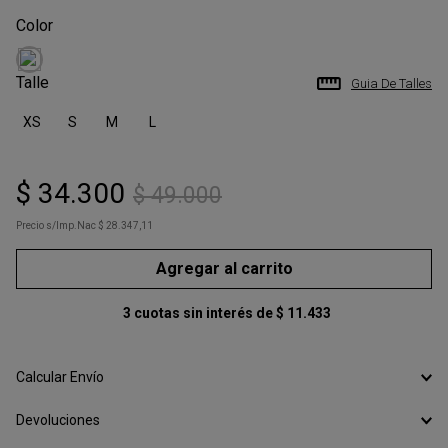
Talle
Guia De Talles
XS
S
M
L
$
34
.
300
$
49
.
000
Precio s/Imp.Nac
$ 28.347,11
Agregar al carrito
3
cuotas sin interés de
$
11
.
433
Calcular Envío
Devoluciones