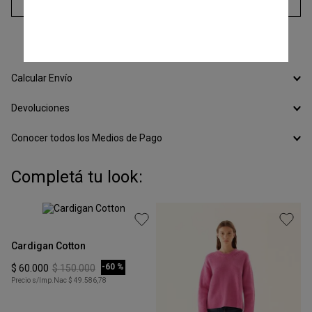
Agregar al carrito
3
cuotas sin interés de
$
41
.
000
Calcular Envío
Devoluciones
Conocer todos los Medios de Pago
Completá tu look: