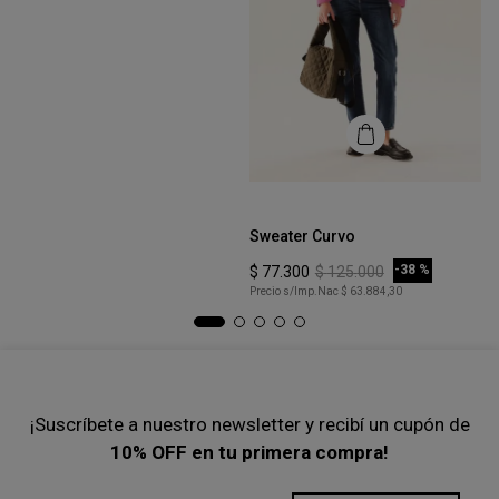
Talle
S
Cardigan Cotton
COMPRAR
-
60 %
$
60
.
000
$
150
.
000
Precio s/Imp.Nac
$ 49.586,78
Talle
Ta
XS
Sweater Curvo
Sw
COMPRAR
-
38 %
$
77
.
300
$
125
.
000
$
Precio s/Imp.Nac
$ 63.884,30
Pre
¡Suscríbete a nuestro newsletter y recibí un cupón de
10% OFF en tu primera compra!