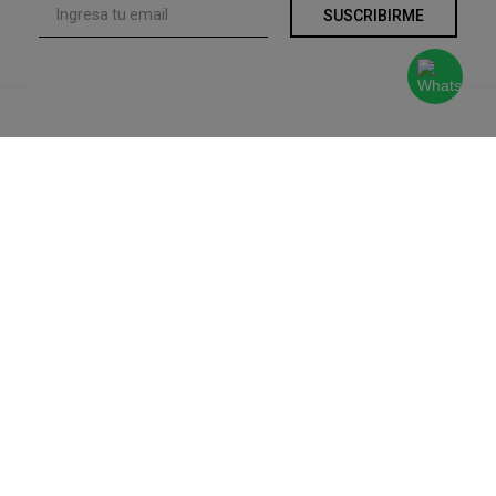
SUSCRIBIRME
Atención
al
Cliente
Devoluciones y Cambios
Terminos y Condiciones
Ayuda
Contacto
Legales