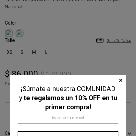
Nacional
Talle
Guia De Talles
XS
S
M
L
$
86
.
000
$
172
.
000
✕
Precio s/Imp.Nac
$ 71.074,38
¡Súmate a nuestra COMUNIDAD
Agregar al carrito
y
te regalamos un 10% OFF en tu
primer compra!
3
cuotas sin interés de
$
28
.
666
Calcular Envío