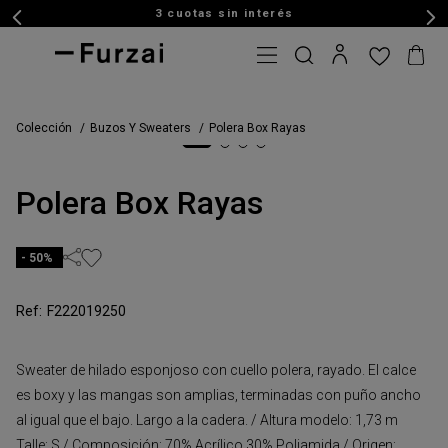
3 cuotas sin interés
Colección
Buzos Y Sweaters
Polera Box Rayas
Polera Box Rayas
50%
F222019250
Sweater de hilado esponjoso con cuello polera, rayado. El calce
es boxy y las mangas son amplias, terminadas con puño ancho
al igual que el bajo. Largo a la cadera. / Altura modelo: 1,73 m
Talle: S / Composición: 70% Acrílico 30% Poliamida / Origen: