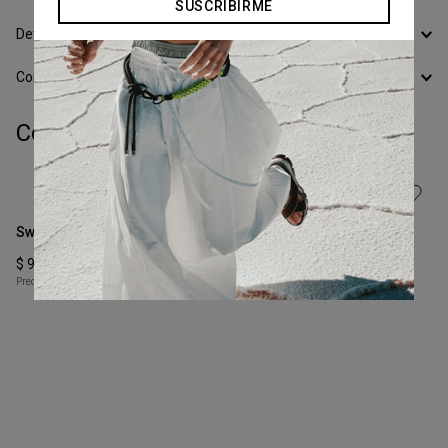
SUSCRIBIRME
Devoluciones
Conocer todos los Medios de Pago
Completá tu look:
Talle
Talle
XS
XS
Sweater Over
Cardigan Cotton Mouline
COMPRAR
COMPRAR