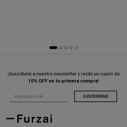
-
30 %
-
45 %
$
90
.
300
$
129
.
000
$
76
.
450
$
139
.
000
Precio s/Imp.Nac
$ 74.628,10
Precio s/Imp.Nac
$ 63.181,82
Ta
Ch
$
Pre
¡Suscríbete a nuestro newsletter y recibí un cupón de
10% OFF en tu primera compra!
SUSCRIBIRME