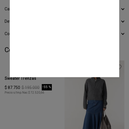
Calcular Envío
Devoluciones
Conocer todos los Medios de Pago
Completá tu look:
Talle