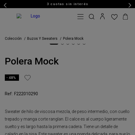
3 cuotas sin interés
Colección
Buzos Y Sweaters
Polera Mock
Polera Mock
48%
F222010290
Sweater de hilo de viscosa mezcla, de peso intermedio, con cuello
trepado y manga corte ranglan. El calce es al cuerpo ligeramente
suelto y es largo hasta la primera cadera. Tiene un detalle de
calado en la sisa. Este sweater es una prenda delicada, para que lo