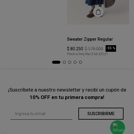
S
Sweater Trenzas
COMPRAR
-
55 %
$
87
.
750
$
195
.
000
Precio s/Imp.Nac
$ 72.520,66
Talle
Ta
M
Sweater Zipper Regular
Ch
COMPRAR
-
55 %
$
80
.
250
$
179
.
000
$
Precio s/Imp.Nac
$ 66.322,31
Pre
¡Suscríbete a nuestro newsletter y recibí un cupón de
10% OFF en tu primera compra!
SUSCRIBIRME