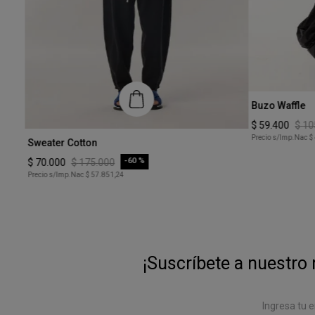
Talle
Buzo Waffle
XS
$
59
.
400
$
10
Talle
Precio s/Imp.Nac
$
Sweater Cotton
XS
-
60 %
$
70
.
000
$
175
.
000
Precio s/Imp.Nac
$ 57.851,24
COMPRAR
¡Suscríbete a nuestro 