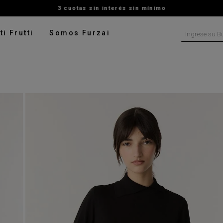
3 cuotas sin interés sin mínimo
Ingrese su B
ti Frutti
Somos Furzai
NOS MÁS BUSCADOS
tido
isa
talon
ater
ado
pera
rito
digan
leco