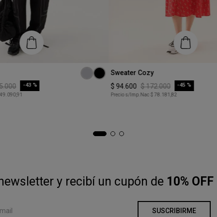
Talle
Sweater Cozy
M
-
43 %
-
45 %
5
.
000
$
94
.
600
$
172
.
000
 49.090,91
Precio s/Imp.Nac
$ 78.181,82
COMPRAR
COMPRAR
newsletter y recibí un cupón de
10% OFF 
SUSCRIBIRME