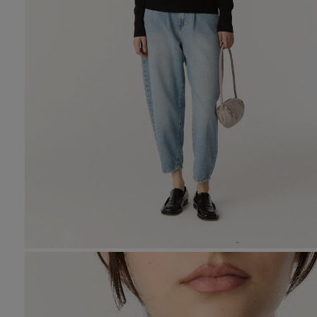
10
.
den