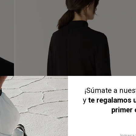
¡Súmate a nue
y
te regalamos 
primer