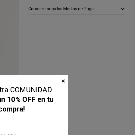
Conocer todos los Medios de Pago
✕
stra COMUNIDAD
un 10% OFF en tu
 compra!