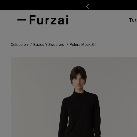
Tut
TÉRMI
Colección
Buzos Y Sweaters
Polera Mock Slit
1
.
ves
2
.
cam
3
.
pan
4
.
swe
5
.
tap
6
.
cam
7
.
ente
8
.
car
9
.
cha