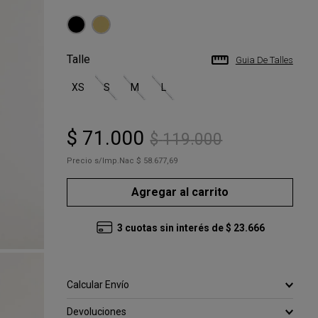
Talle
Guia De Talles
XS
S
M
L
$
71
.
000
$
119
.
000
Precio s/Imp.Nac
$ 58.677,69
Agregar al carrito
3
cuotas sin interés de
$
23
.
666
Calcular Envío
Devoluciones