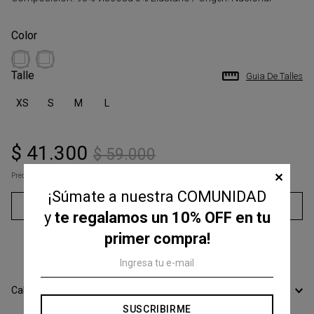
Talle
Guia De Talles
XS
S
M
L
$
41
.
300
$
59
.
000
✕
Precio s/Imp.Nac
$ 34.132,23
¡Súmate a nuestra COMUNIDAD
Agregar al carrito
y
te regalamos un 10% OFF en tu
primer compra!
3
cuotas sin interés de
$
13
.
766
Calcular Envío
SUSCRIBIRME