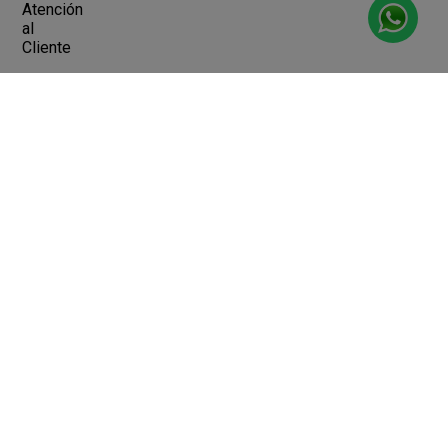
Atención
al
Cliente
Devoluciones y Cambios
Terminos y Condiciones
Ayuda
Contacto
Legales
Botón de arrepentimiento
Libro de quejas