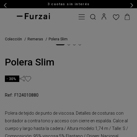
3 cuotas sin interés
Colección
Remeras
Polera Slim
Polera Slim
30%
F124010880
Polera de tejido de punto de viscosa. Detalles de costuras con
bordador a contra tono y acceso con cierre en espalda. Calce al
cuerpo y largo hasta la cadera./ Altura modelo:1,74 m / Talle: S /
Composición: 95% viscosa 5% Elastano / Origen: Nacional