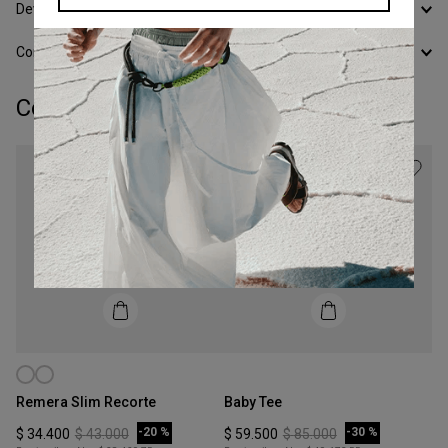
Devoluciones
Conocer todos los Medios de Pago
Completá tu look:
Talle
Talle
XS
XS
Remera Slim Recorte
Baby Tee
COMPRAR
COMPRAR
-
20 %
-
30 %
$
34
.
400
$
43
.
000
$
59
.
500
$
85
.
000