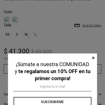
Talle
Guia De Talles
XS
S
M
L
$
41
.
300
$
59
.
000
✕
Precio s/Imp.Nac
$ 34.132,23
¡Súmate a nuestra COMUNIDAD
Agregar al carrito
y
te regalamos un 10% OFF en tu
primer compra!
3
cuotas sin interés de
$
13
.
766
Calcular Envío
SUSCRIBIRME
Devoluciones