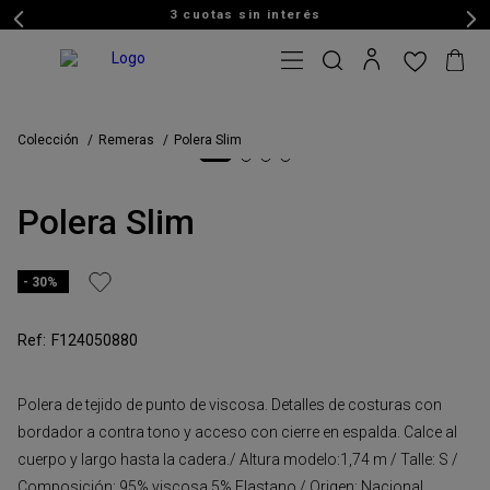
3 cuotas sin interés
Colección
Remeras
Polera Slim
Polera Slim
30%
F124050880
Polera de tejido de punto de viscosa. Detalles de costuras con
bordador a contra tono y acceso con cierre en espalda. Calce al
cuerpo y largo hasta la cadera./ Altura modelo:1,74 m / Talle: S /
Composición: 95% viscosa 5% Elastano / Origen: Nacional