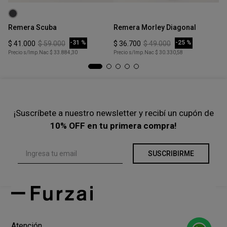
Talle
Talle
Ta
XS
XS
Remera Scuba
Remera Morley Diagonal
Re
COMPRAR
COMPRAR
-
31 %
-
25 %
$
41
.
000
$
59
.
000
$
36
.
700
$
49
.
000
$
Precio s/Imp.Nac
$ 33.884,30
Precio s/Imp.Nac
$ 30.330,58
Pre
¡Suscríbete a nuestro newsletter y recibí un cupón de
10% OFF en tu primera compra!
SUSCRIBIRME
Atención