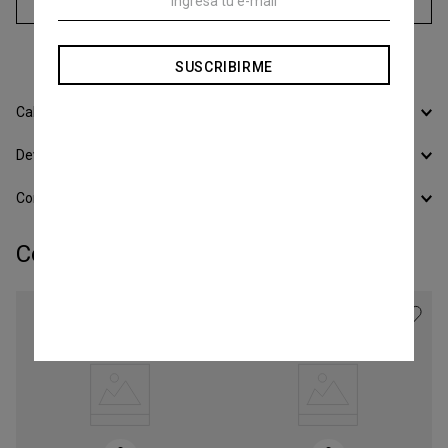
Agregar al carrito
3
cuotas sin interés de
$
15
.
800
SUSCRIBIRME
Calcular Envío
Devoluciones
Conocer todos los Medios de Pago
Completá tu look: