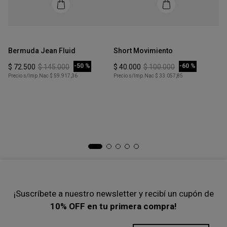
Talle
Talle
S
XS
Bermuda Jean Fluid
Short Movimiento
COMPRAR
COMPRAR
-
50 %
-
60 %
$
72
.
500
$
145
.
000
$
40
.
000
$
100
.
000
Precio s/Imp.Nac
$ 59.917,36
Precio s/Imp.Nac
$ 33.057,85
Ta
Po
$
Pre
¡Suscríbete a nuestro newsletter y recibí un cupón de
10% OFF en tu primera compra!