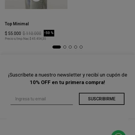
Precio s/Imp.Nac
$ 33.884,30
Talle
Ta
XS
Top Minimal
To
COMPRAR
-
50 %
$
55
.
000
$
110
.
000
$
Precio s/Imp.Nac
$ 45.454,55
Pre
¡Suscríbete a nuestro newsletter y recibí un cupón de
10% OFF en tu primera compra!
SUSCRIBIRME