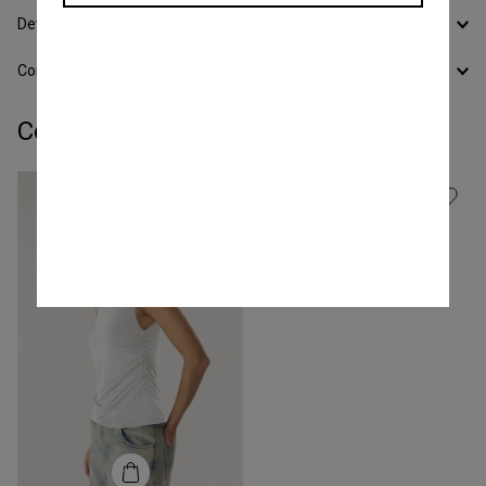
Devoluciones
Conocer todos los Medios de Pago
Completá tu look:
Talle
S
Remera Ml Ribbon
COMPRAR
-
41 %
$
41
.
000
$
69
.
000