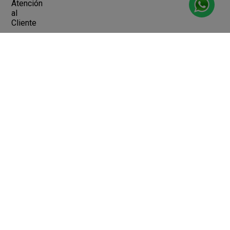
Atención
al
Cliente
Devoluciones y Cambios
Terminos y Condiciones
Ayuda
Contacto
Legales
Botón de arrepentimiento
Libro de quejas