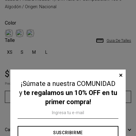
Algodón / Origen: Nacional
Talle
Guia De Talles
XS
S
M
L
$
36
.
700
$
49
.
000
✕
¡Súmate a nuestra COMUNIDAD
Precio s/Imp.Nac
$ 30.330,58
y
te regalamos un 10% OFF en tu
Agregar al carrito
primer compra!
3
cuotas sin interés de
$
12
.
233
Calcular Envío
SUSCRIBIRME