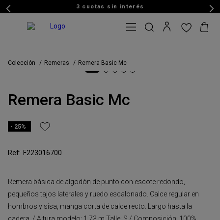
3 cuotas sin interés
Colección
Remeras
Remera Basic Mc
Remera Basic Mc
25%
F223016700
Remera básica de algodón de punto con escote redondo,
pequeños tajos laterales y ruedo escalonado. Calce regular en
hombros y sisa, manga corta de calce recto. Largo hasta la
cadera. / Altura modelo: 1,73 m Talle: S / Composición: 100%