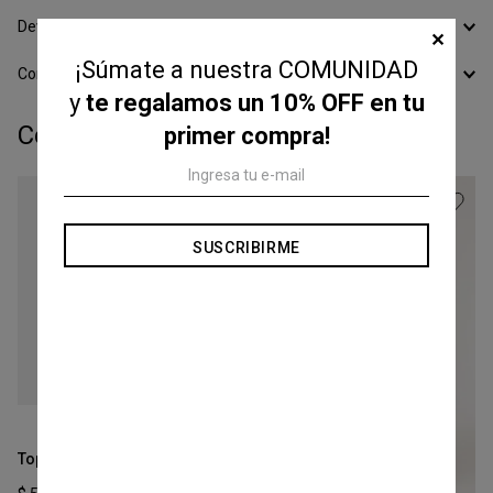
Devoluciones
✕
¡Súmate a nuestra COMUNIDAD
Conocer todos los Medios de Pago
y
te regalamos un 10% OFF en tu
Completá tu look:
primer compra!
SUSCRIBIRME
Talle
XS
Top Minimal
COMPRAR
-
50 %