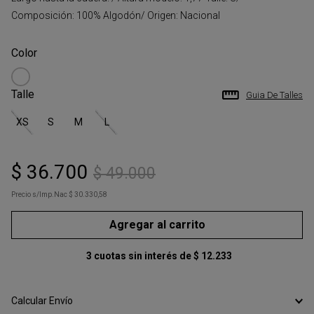
Composición: 100% Algodón/ Origen: Nacional
Talle
Guia De Talles
XS
S
M
L
$
36
.
700
$
49
.
000
Precio s/Imp.Nac
$ 30.330,58
Agregar al carrito
3
cuotas sin interés de
$
12
.
233
Calcular Envío