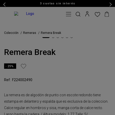
3 cuotas sin interés
Colección
Remeras
Remera Break
Remera Break
25%
F224002490
La remera es de algodón de punto con escote redondo tiene
estampa en delantero y espalda que es exclusiva de la coleccion.
Calce regular en hombros y sisa, manga corta de calce recto.
Largo hasta la cadera. / Altura modelo: 1,77 Talle: S/