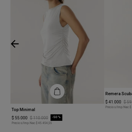
Talle
Remera Scub
XS
$
41
.
000
$
59
Talle
Precio s/Imp.Nac
$
Top Minimal
XS
-
50 %
$
55
.
000
$
110
.
000
Precio s/Imp.Nac
$ 45.454,55
COMPRAR