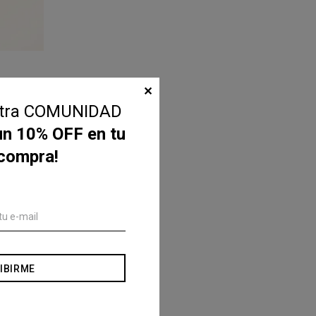
✕
stra COMUNIDAD
un 10% OFF en tu
 compra!
IBIRME