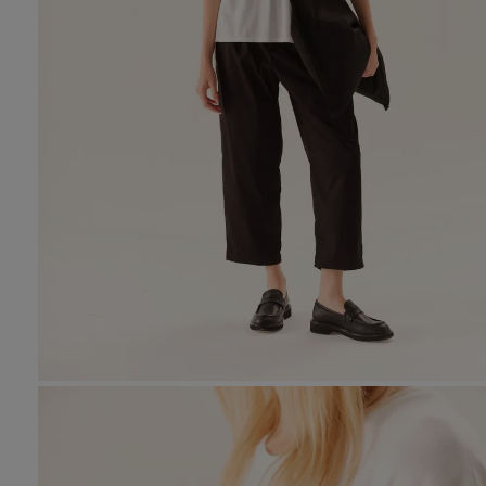
10
.
den