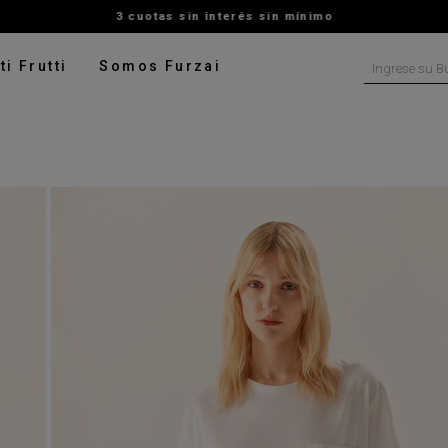
3 cuotas sin interés sin mínimo
Ingrese su B
ti Frutti
Somos Furzai
NOS MÁS BUSCADOS
tido
isa
ater
talon
pera
digan
rito
ado
leco