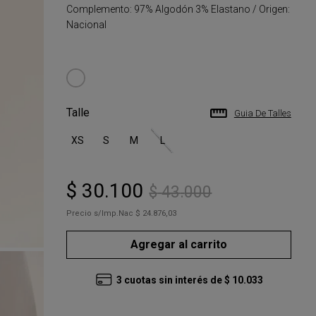
Complemento: 97% Algodón 3% Elastano / Origen:
Nacional
Talle
Guia De Talles
XS
S
M
L
$
30
.
100
$
43
.
000
Precio s/Imp.Nac
$ 24.876,03
Agregar al carrito
3
cuotas sin interés de
$
10
.
033