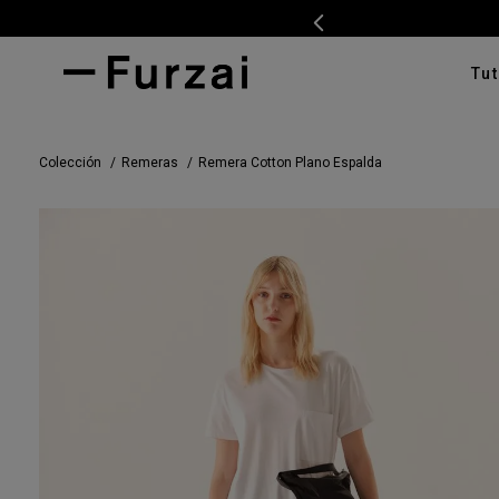
Tut
TÉRMI
Colección
Remeras
Remera Cotton Plano Espalda
1
.
ves
2
.
cam
3
.
swe
4
.
pan
5
.
cam
6
.
car
7
.
ente
8
.
tap
9
.
cha