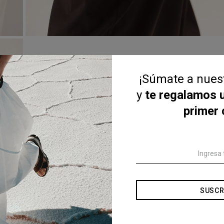
¡Súmate a nue
y
te regalamos 
primer
SUSCR