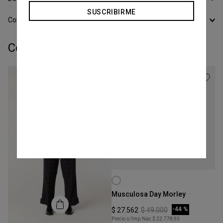
SUSCRIBIRME
Conocer todos los Medios de Pago
Completá tu look:
Talle
M
Musculosa Day Morley
COMPRAR
-
44 %
$
27
.
562
$
49
.
000
Precio s/Imp.Nac
$ 22.778,93