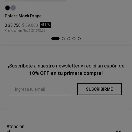
Talle
Ta
S
Polera Mock Drape
To
COMPRAR
-
51 %
$
33
.
750
$
69
.
000
$
Precio s/Imp.Nac
$ 27.892,56
Pre
¡Suscríbete a nuestro newsletter y recibí un cupón de
10% OFF en tu primera compra!
SUSCRIBIRME
Atención