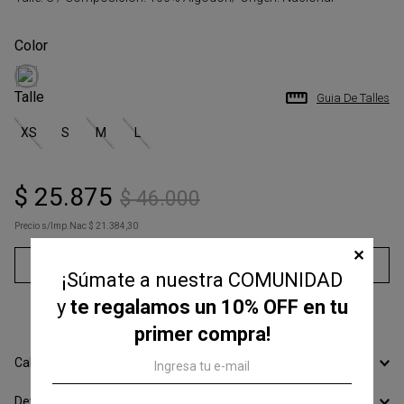
Talle
Guia De Talles
XS
S
M
L
$
25
.
875
$
46
.
000
Precio s/Imp.Nac
$ 21.384,30
✕
Agregar al carrito
¡Súmate a nuestra COMUNIDAD
y
te regalamos un 10% OFF en tu
3
cuotas sin interés de
$
8625
,
00
primer compra!
Calcular Envío
Devoluciones