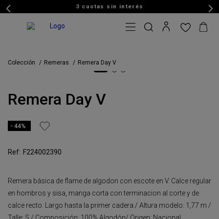
3 cuotas sin interés
Colección
Remeras
Remera Day V
Remera Day V
44%
F224002390
Remera básica de flame de algodon con escote en V. Calce regular
en hombros y sisa, manga corta con terminacion al corte y de
calce recto. Largo hasta la primer cadera./ Altura modelo: 1,77 m /
Talle: S / Composición: 100% Algodón/ Origen: Nacional