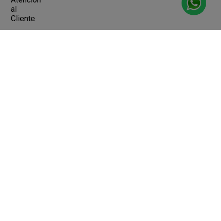
al
Cliente
Devoluciones y Cambios
Terminos y Condiciones
Ayuda
Contacto
Legales
Botón de arrepentimiento
Libro de quejas