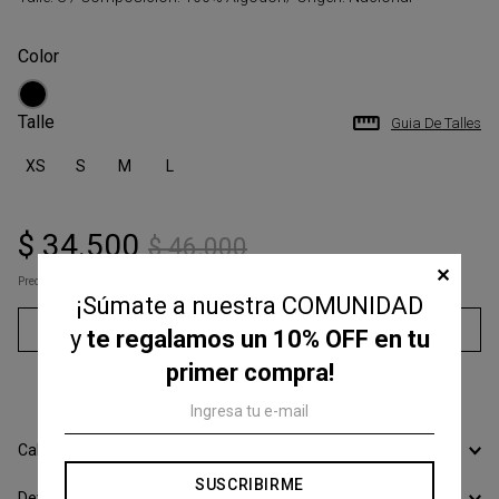
Talle
Guia De Talles
XS
S
M
L
$
34
.
500
$
46
.
000
✕
Precio s/Imp.Nac
$ 28.512,40
¡Súmate a nuestra COMUNIDAD
Agregar al carrito
y
te regalamos un 10% OFF en tu
primer compra!
3
cuotas sin interés de
$
11
.
500
Calcular Envío
SUSCRIBIRME
Devoluciones