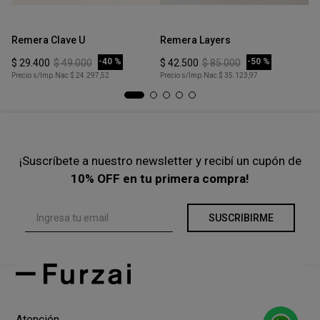
Talle
Talle
Ta
XS
XS
Remera Clave U
Remera Layers
Mu
COMPRAR
COMPRAR
-
40 %
-
50 %
$
29
.
400
$
49
.
000
$
42
.
500
$
85
.
000
$
Precio s/Imp.Nac
$ 24.297,52
Precio s/Imp.Nac
$ 35.123,97
Pre
¡Suscríbete a nuestro newsletter y recibí un cupón de
10% OFF en tu primera compra!
SUSCRIBIRME
Atención