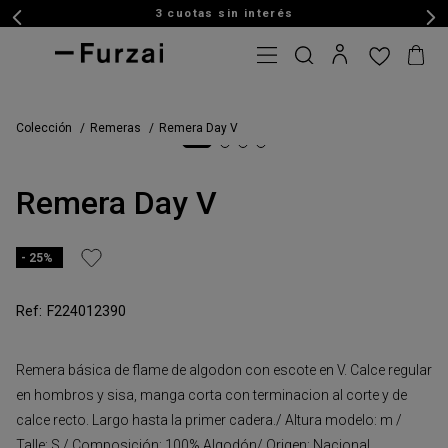
3 cuotas sin interés
Colección
Remeras
Remera Day V
Remera Day V
25%
F224012390
Remera básica de flame de algodon con escote en V. Calce regular
en hombros y sisa, manga corta con terminacion al corte y de
calce recto. Largo hasta la primer cadera./ Altura modelo: m /
Talle: S / Composición: 100% Algodón/ Origen: Nacional