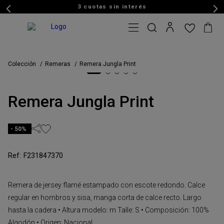
3 cuotas sin interés
Colección
Remeras
Remera Jungla Print
Remera Jungla Print
50%
F231847370
Remera de jersey flamé estampado con escote redondo. Calce
regular en hombros y sisa, manga corta de calce recto. Largo
hasta la cadera • Altura modelo: m Talle: S • Composición: 100%
Algodón • Origen: Nacional