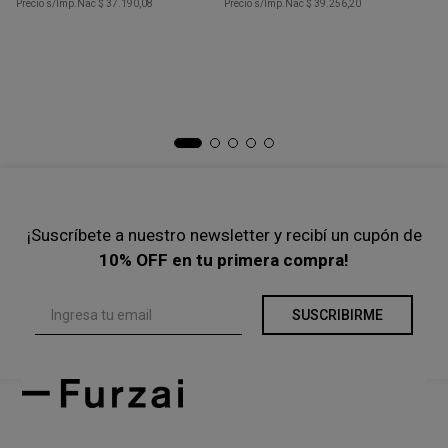
Precio s/Imp.Nac
$ 37.190,08
Precio s/Imp.Nac
$ 39.256,20
Ta
Po
$
Pre
¡Suscríbete a nuestro newsletter y recibí un cupón de
10% OFF en tu primera compra!
SUSCRIBIRME