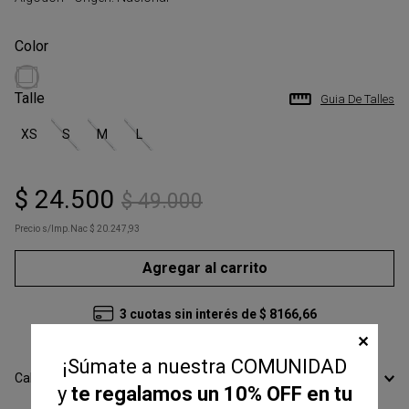
Talle
Guia De Talles
XS
S
M
L
$
24
.
500
$
49
.
000
Precio s/Imp.Nac
$ 20.247,93
Agregar al carrito
3
cuotas sin interés de
$
8166
,
66
✕
¡Súmate a nuestra COMUNIDAD
Calcular Envío
y
te regalamos un 10% OFF en tu