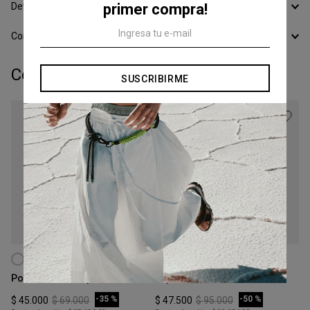
primer compra!
Devoluciones
Conocer todos los Medios de Pago
Completá tu look:
SUSCRIBIRME
Talle
Talle
S
XS
Polera Mock Drape
Top Asimetrico Abierto
COMPRAR
COMPRAR
-
35 %
-
50 %
$
45
.
000
$
69
.
000
$
47
.
500
$
95
.
000