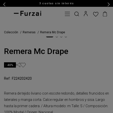
3 cuotas sin interés
Colección
Remeras
Remera Mc Drape
Remera Mc Drape
40%
F224202420
Remera de tejido liviano con escote redondo, detalles fruncidos en
laterales y manga corta. Calce regular en hombros y sisa. Largo
hasta la primer cadera. / Altura modelo: m Talle: S / Composición:
100% Modal / Origen: Nacional