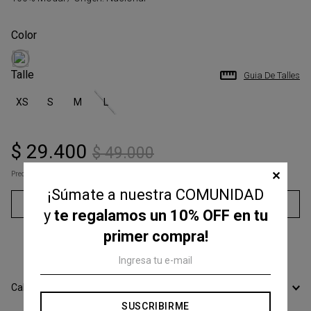
Talle
Guia De Talles
XS
S
M
L
$
29
.
400
$
49
.
000
✕
Precio s/Imp.Nac
$ 24.297,52
¡Súmate a nuestra COMUNIDAD
Agregar al carrito
y
te regalamos un 10% OFF en tu
primer compra!
3
cuotas sin interés de
$
9800
,
00
Calcular Envío
SUSCRIBIRME