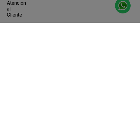
Atención
al
Cliente
Devoluciones y Cambios
Terminos y Condiciones
Ayuda
Contacto
Legales
Botón de arrepentimiento
Libro de quejas