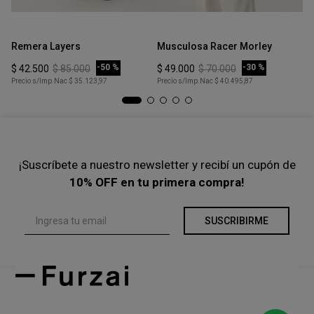
Talle
Talle
Ta
XS
XS
Remera Layers
Musculosa Racer Morley
Mu
COMPRAR
COMPRAR
-
50 %
-
30 %
$
42
.
500
$
85
.
000
$
49
.
000
$
70
.
000
$
Precio s/Imp.Nac
$ 35.123,97
Precio s/Imp.Nac
$ 40.495,87
Pre
¡Suscríbete a nuestro newsletter y recibí un cupón de
10% OFF en tu primera compra!
SUSCRIBIRME