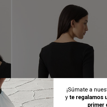
¡Súmate a nue
y
te regalamos 
primer