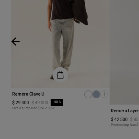
Talle
Remera Clave U
XS
-
40 %
$
29
.
400
$
49
.
000
Talle
Precio s/Imp.Nac
$ 24.297,52
Remera Laye
COMPRAR
XS
$
42
.
500
$
85
Precio s/Imp.Nac
$