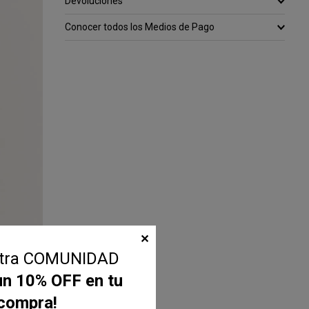
Devoluciones
Conocer todos los Medios de Pago
✕
stra COMUNIDAD
un 10% OFF en tu
 compra!