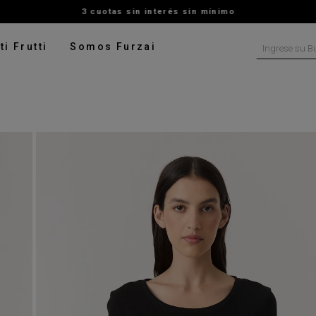
3 cuotas sin interés sin mínimo
Ingrese su B
ti Frutti
Somos Furzai
NOS MÁS BUSCADOS
tido
isa
ater
ado
pera
talon
rito
leco
digan