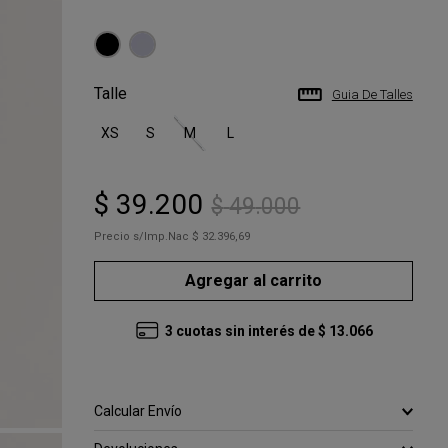
Talle
Guia De Talles
XS
S
M
L
$
39
.
200
$
49
.
000
Precio s/Imp.Nac
$ 32.396,69
Agregar al carrito
3
cuotas sin interés de
$
13
.
066
Calcular Envío