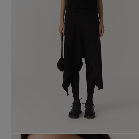
10
.
den