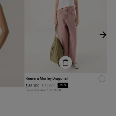
Talle
Talle
Remera Morley Diagonal
Reme
XS
XS
-
25 %
$
36
.
700
$
49
.
000
$
34
.
Precio s/Imp.Nac
$ 30.330,58
Precio
COMPRAR