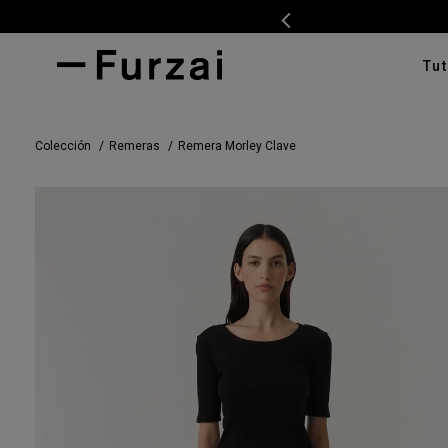
Tut
TÉRMI
Colección
Remeras
Remera Morley Clave
1
.
ves
2
.
cam
3
.
swe
4
.
tap
5
.
cam
6
.
pan
7
.
ente
8
.
cha
9
.
car