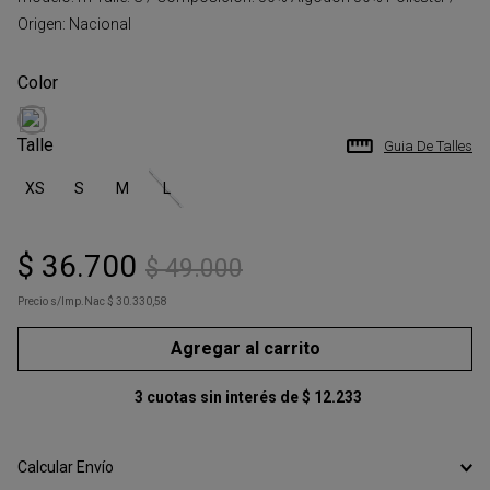
Origen: Nacional
Talle
Guia De Talles
XS
S
M
L
$
36
.
700
$
49
.
000
Precio s/Imp.Nac
$ 30.330,58
Agregar al carrito
3
cuotas sin interés de
$
12
.
233
Calcular Envío