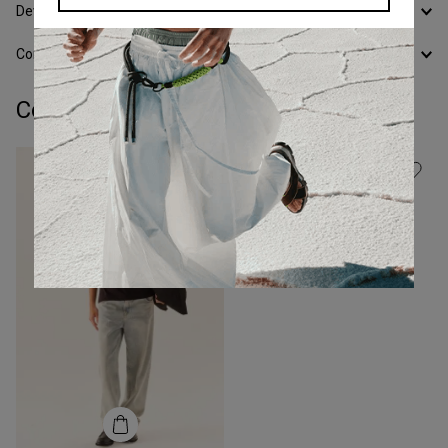
Devoluciones
Conocer todos los Medios de Pago
Completá tu look:
Talle
S
Remera Ml Ribbon
COMPRAR
-
41 %
$
41
.
000
$
69
.
000