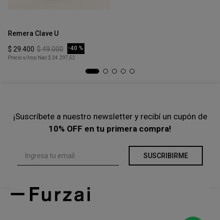
Precio s/Imp.Nac
$ 33.884,30
Talle
Ta
XS
Remera Clave U
Po
COMPRAR
-
40 %
$
29
.
400
$
49
.
000
$
Precio s/Imp.Nac
$ 24.297,52
Pre
¡Suscríbete a nuestro newsletter y recibí un cupón de
10% OFF en tu primera compra!
SUSCRIBIRME