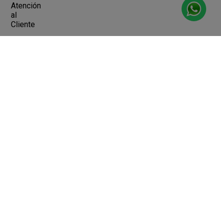
Atención
al
Cliente
Devoluciones y Cambios
Terminos y Condiciones
Ayuda
Contacto
Legales
Botón de arrepentimiento
Libro de quejas