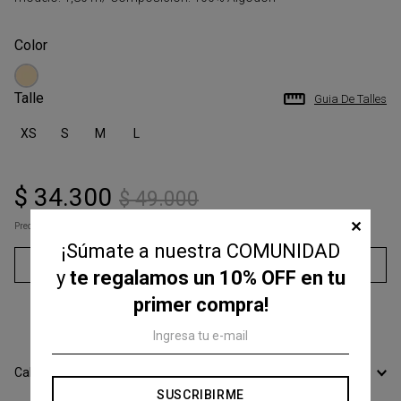
Talle
Guia De Talles
XS
S
M
L
$
34
.
300
$
49
.
000
✕
Precio s/Imp.Nac
$ 28.347,11
¡Súmate a nuestra COMUNIDAD
Agregar al carrito
y
te regalamos un 10% OFF en tu
primer compra!
3
cuotas sin interés de
$
11
.
433
Calcular Envío
SUSCRIBIRME