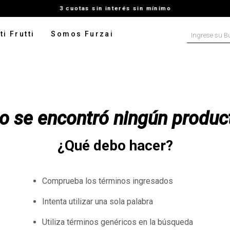
3 cuotas sin interés sin mínimo
Ingrese su B
ti Frutti
Somos Furzai
NOS MÁS BUSCADOS
tido
isa
o se encontró ningún produc
ater
ado
¿Qué debo hacer?
pera
talon
Comprueba los términos ingresados
rito
Intenta utilizar una sola palabra
leco
Utiliza términos genéricos en la búsqueda
digan