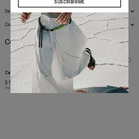
SUSCRIBIRME
Devoluciones
Conocer todos los Medios de Pago
Completá tu look:
Talle
Talle
XS
S
Campera Worker Puff
Parka Cruzada
COMPRAR
COMPRAR