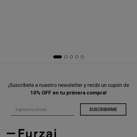
-
30 %
-
40 %
$
139
.
000
$
199
.
000
$
170
.
000
$
283
.
000
Precio s/Imp.Nac
$ 114.876,03
Precio s/Imp.Nac
$ 140.495,87
Ta
Ca
$
Pre
¡Suscríbete a nuestro newsletter y recibí un cupón de
10% OFF en tu primera compra!
SUSCRIBIRME