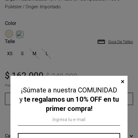
Poliéster / Origen: Importado
Talle
Guia De Talles
XS
S
M
L
$
162
.
000
$
249
.
000
✕
Precio s/Imp.Nac
$ 133.884,30
¡Súmate a nuestra COMUNIDAD
y
te regalamos un 10% OFF en tu
Agregar al carrito
primer compra!
3
cuotas sin interés de
$
54
.
000
Calcular Envío