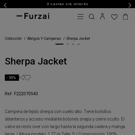
3 cuotas sin interés
Colección
Abrigos Y Camperas
Sherpa Jacket
Sherpa Jacket
35%
F222070540
Campera de tejido sherpa con cuello alto. Tiene bolsillos
delanteros y acceso mediante botones snaps y cierre oculto. El
calce es recto over con largo hasta la segunda cadera y manga
larga. / Altura modelo: 1,77 m Talle: S / Composición: 100%