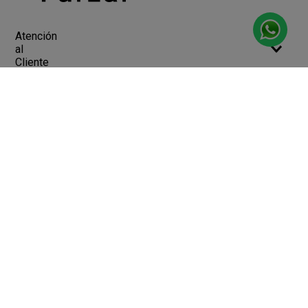
Atención
al
Cliente
Devoluciones y Cambios
Terminos y Condiciones
Ayuda
Contacto
Legales
Botón de arrepentimiento
Libro de quejas