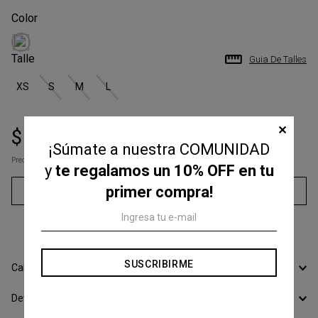
Talle
Guia De Talles
XS
S
M
L
✕
$
17
.
900
$
39
.
000
¡Súmate a nuestra COMUNIDAD
Precio s/Imp.Nac
$ 14.793,39
y
te regalamos un 10% OFF en tu
primer compra!
Agregar al carrito
3
cuotas sin interés de
$
5966
,
66
SUSCRIBIRME
Calcular Envío
Devoluciones