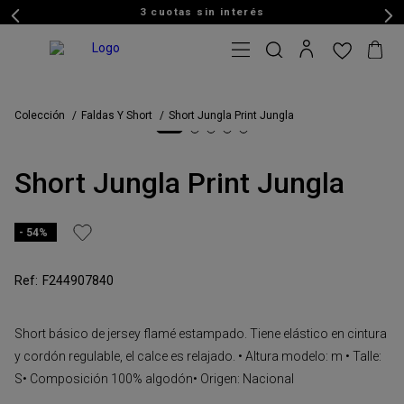
3 cuotas sin interés
Colección
Faldas Y Short
Short Jungla Print Jungla
Short Jungla Print Jungla
54%
F244907840
Short básico de jersey flamé estampado. Tiene elástico en cintura
y cordón regulable, el calce es relajado. • Altura modelo: m • Talle:
S• Composición 100% algodón• Origen: Nacional