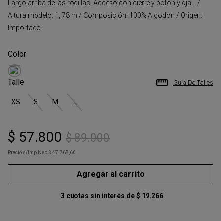
Largo arriba de las rodillas. Acceso con cierre y botón y ojal. /
Altura modelo: 1, 78 m / Composición: 100% Algodón / Origen:
Importado
Talle
Guia De Talles
XS
S
M
L
$
57
.
800
$
89
.
000
Precio s/Imp.Nac
$ 47.768,60
Agregar al carrito
3
cuotas sin interés de
$
19
.
266