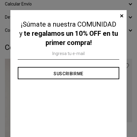
Calcular Envío
✕
Devoluciones
¡Súmate a nuestra COMUNIDAD
Conocer todos los Medios de Pago
y
te regalamos un 10% OFF en tu
primer compra!
Completá tu look:
SUSCRIBIRME
Talle
XS