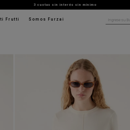
3 cuotas sin interés sin mínimo
Ingrese su B
ti Frutti
Somos Furzai
NOS MÁS BUSCADOS
tido
isa
ado
ater
pera
talon
rito
digan
leco