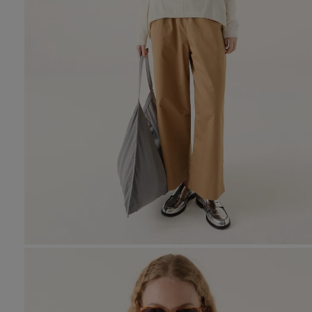
10
.
tre