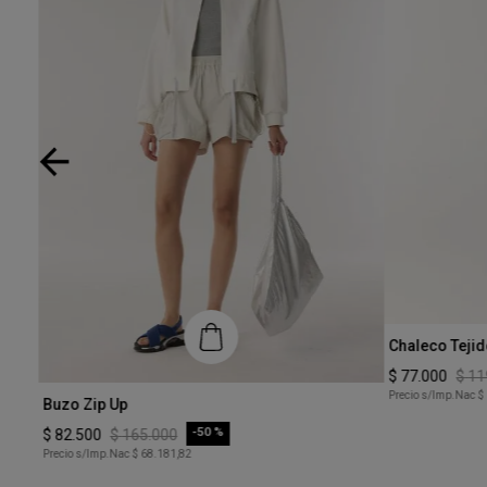
Talle
Chaleco Teji
L
$
77
.
000
$
11
Talle
Precio s/Imp.Nac
$
Buzo Zip Up
M
-
50 %
$
82
.
500
$
165
.
000
Precio s/Imp.Nac
$ 68.181,82
COMPRAR