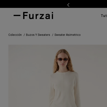
Tut
TÉRMI
Colección
Buzos Y Sweaters
Sweater Asimetrico
1
.
ves
2
.
cam
3
.
tap
4
.
swe
5
.
cam
6
.
pan
7
.
ente
8
.
car
9
.
cha