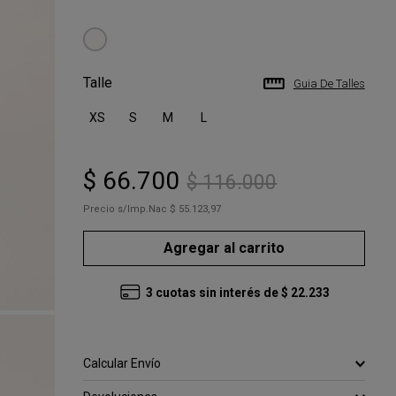
Talle
Guia De Talles
XS
S
M
L
$
66
.
700
$
116
.
000
Precio s/Imp.Nac
$ 55.123,97
Agregar al carrito
3
cuotas sin interés de
$
22
.
233
Calcular Envío