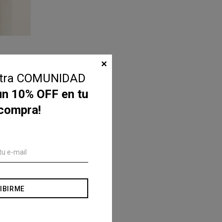
✕
stra COMUNIDAD
un 10% OFF en tu
 compra!
IBIRME