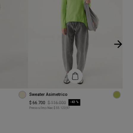
Talle
Talle
Sweater Asimetrico
Swea
XS
XS
-
43 %
$
66
.
700
$
116
.
000
$
89
.
Precio s/Imp.Nac
$ 55.123,97
Precio
COMPRAR