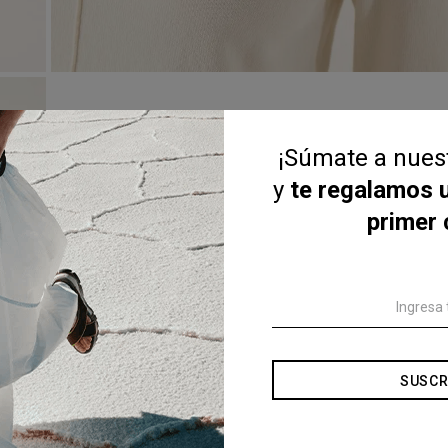
¡Súmate a nue
y
te regalamos 
primer
SUSCR