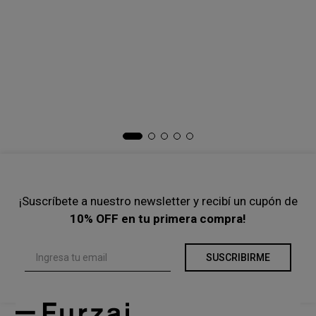
Sweater Zipper Midi Rayas
Sweater Cozy
COMPRAR
COMPRAR
-
44 %
-
30 %
$
83
.
400
$
149
.
000
$
90
.
300
$
129
.
000
Precio s/Imp.Nac
$ 68.925,62
Precio s/Imp.Nac
$ 74.628,10
Ta
Bu
$
Pre
¡Suscríbete a nuestro newsletter y recibí un cupón de
10% OFF en tu primera compra!
SUSCRIBIRME