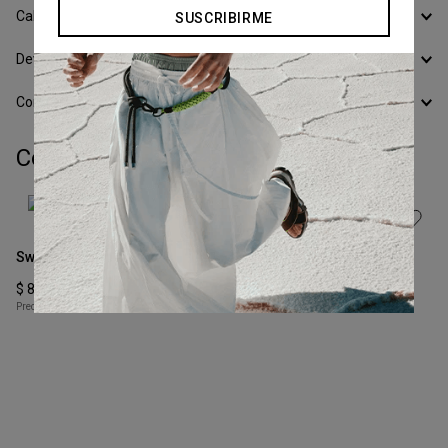
Calcular Envío
SUSCRIBIRME
Devoluciones
Conocer todos los Medios de Pago
Completá tu look:
Talle
Talle
XS
XS