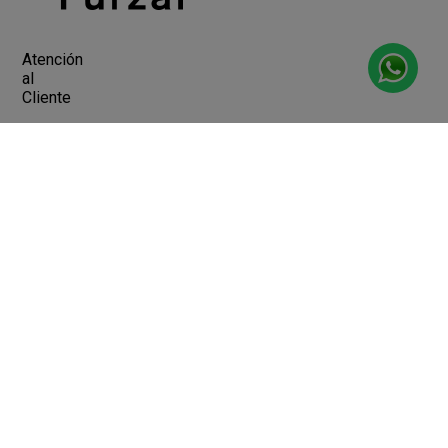
Atención
al
Cliente
Devoluciones y Cambios
Terminos y Condiciones
Ayuda
Contacto
Legales
Botón de arrepentimiento
Libro de quejas