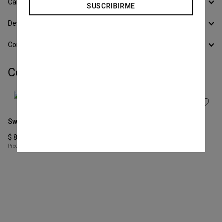
Calcular Envío
SUSCRIBIRME
Devoluciones
Conocer todos los Medios de Pago
Completá tu look:
Talle
Talle
XS
S
Sweater Zipper Midi Rayas
Poleron Zipper