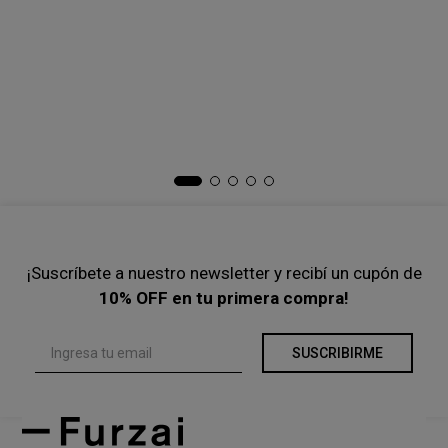
COMPRAR
COMPRAR
-
44 %
-
40 %
$
83
.
400
$
149
.
000
$
105
.
000
$
175
.
000
Precio s/Imp.Nac
$ 68.925,62
Precio s/Imp.Nac
$ 86.776,86
Ta
Sw
$
Pre
¡Suscríbete a nuestro newsletter y recibí un cupón de
10% OFF en tu primera compra!
SUSCRIBIRME