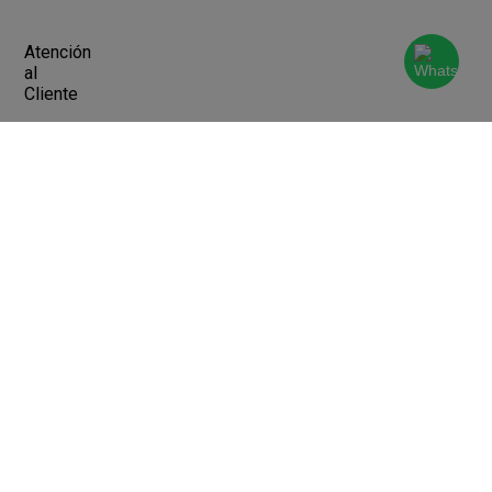
Atención
al
Cliente
Devoluciones y Cambios
Terminos y Condiciones
Ayuda
Contacto
Legales
Botón de arrepentimiento
Libro de quejas