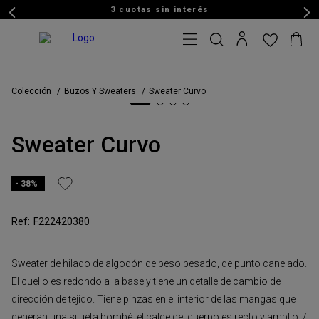
3 cuotas sin interés
Colección
Buzos Y Sweaters
Sweater Curvo
Sweater Curvo
38%
F222420380
Sweater de hilado de algodón de peso pesado, de punto canelado.
El cuello es redondo a la base y tiene un detalle de cambio de
dirección de tejido. Tiene pinzas en el interior de las mangas que
generan una silueta bombé, el calce del cuerpo es recto y amplio. /