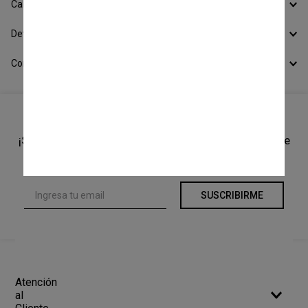
Calcular Envío
Devoluciones
Conocer todos los Medios de Pago
¡Suscríbete a nuestro newsletter y recibí un cupón de
10% OFF en tu primera compra!
SUSCRIBIRME
Atención
al