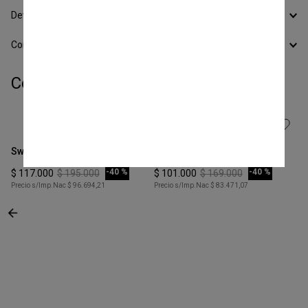
Devoluciones
Conocer todos los Medios de Pago
Completá tu look:
Talle
Talle
S
XS
Sweater Trenzas
Sweater Cozy
COMPRAR
COMPRAR
-
40 %
-
40 %
$
117
.
000
$
195
.
000
$
101
.
000
$
169
.
000