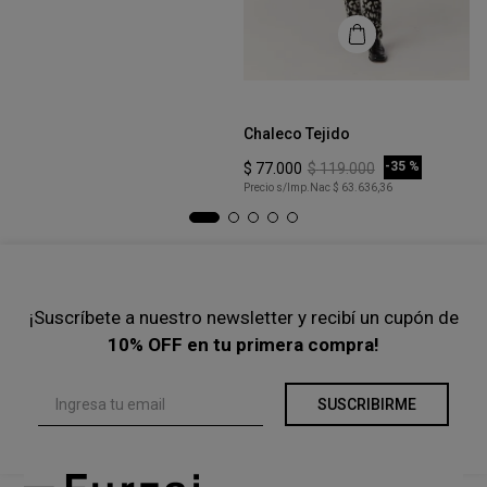
XS
Sweater Cozy
COMPRAR
-
40 %
$
101
.
000
$
169
.
000
Precio s/Imp.Nac
$ 83.471,07
Talle
Ta
L
Chaleco Tejido
Bu
COMPRAR
-
35 %
$
77
.
000
$
119
.
000
$
Precio s/Imp.Nac
$ 63.636,36
Pre
¡Suscríbete a nuestro newsletter y recibí un cupón de
10% OFF en tu primera compra!
SUSCRIBIRME