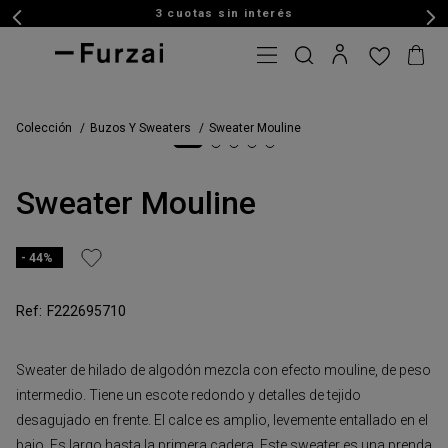
3 cuotas sin interés
Colección
Buzos Y Sweaters
Sweater Mouline
Sweater Mouline
44%
F222695710
Sweater de hilado de algodón mezcla con efecto mouline, de peso
intermedio. Tiene un escote redondo y detalles de tejido
desagujado en frente. El calce es amplio, levemente entallado en el
bajo. Es largo hasta la primera cadera. Este sweater es una prenda