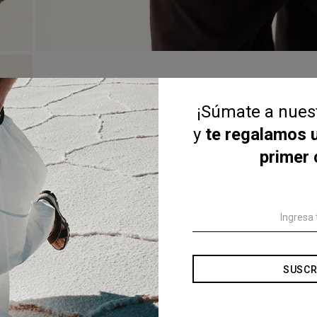
¡Súmate a nue
y
te regalamos 
primer
SUSCR