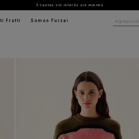
3 cuotas sin interés sin mínimo
Ingrese su B
ti Frutti
Somos Furzai
NOS MÁS BUSCADOS
tido
isa
ater
talon
pera
digan
rito
ado
leco