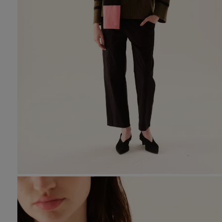
10
.
den