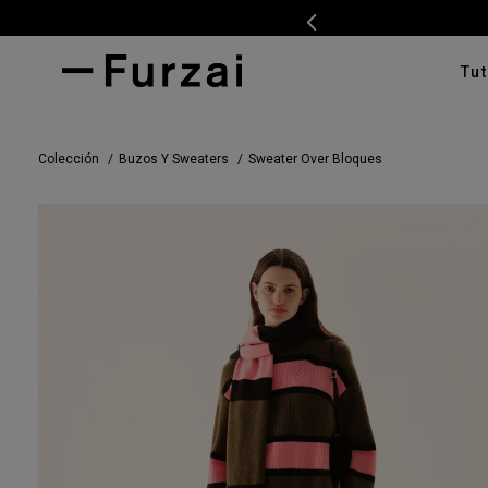
Tut
TÉRMI
Colección
Buzos Y Sweaters
Sweater Over Bloques
1
.
ves
2
.
cam
3
.
swe
4
.
pan
5
.
cam
6
.
car
7
.
ente
8
.
tap
9
.
cha