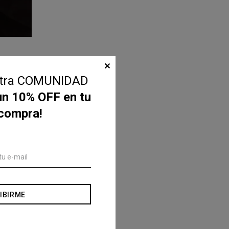
✕
stra COMUNIDAD
un 10% OFF en tu
 compra!
IBIRME