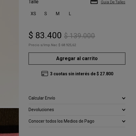
Talle
Guia De Talles
XS
S
M
L
$
83
.
400
$
139
.
000
Precio s/Imp.Nac
$ 68.925,62
Agregar al carrito
3
cuotas sin interés de
$
27
.
800
Calcular Envío
Devoluciones
Conocer todos los Medios de Pago