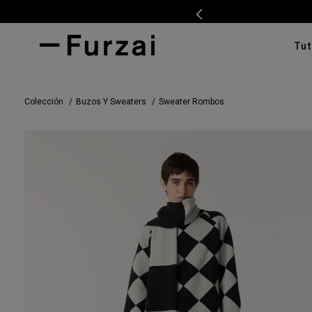
Tut
TÉRMI
Colección
Buzos Y Sweaters
Sweater Rombos
1
.
ves
2
.
cam
3
.
swe
4
.
pan
5
.
cam
6
.
car
7
.
ente
8
.
tap
9
.
cha