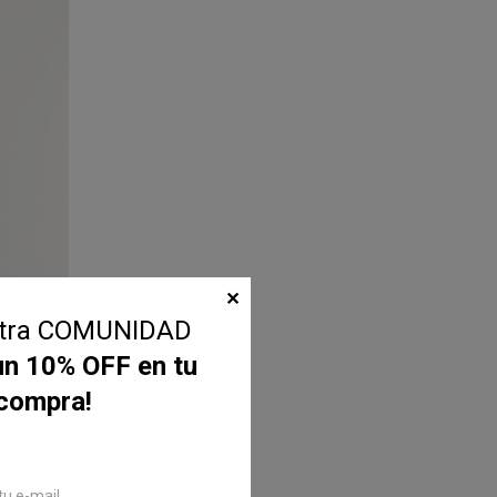
✕
stra COMUNIDAD
un 10% OFF en tu
 compra!