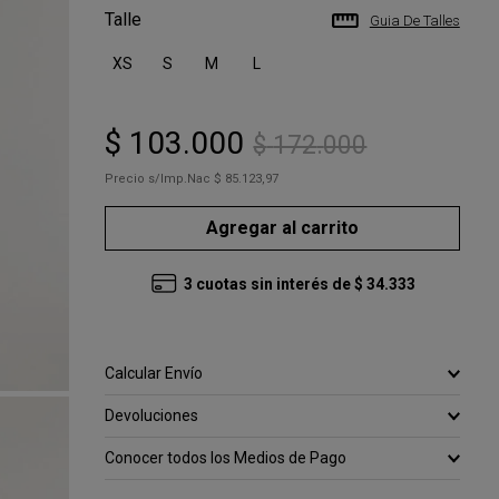
Talle
Guia De Talles
XS
S
M
L
$
103
.
000
$
172
.
000
Precio s/Imp.Nac
$ 85.123,97
Agregar al carrito
3
cuotas sin interés de
$
34
.
333
Calcular Envío
Devoluciones
Conocer todos los Medios de Pago