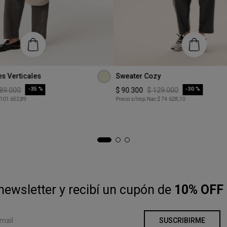
Talle
s Verticales
Sweater Cozy
XS
-
35 %
-
30 %
89
.
000
$
90
.
300
$
129
.
000
 101.652,89
Precio s/Imp.Nac
$ 74.628,10
COMPRAR
COMPRAR
newsletter y recibí un cupón de
10% OFF 
SUSCRIBIRME