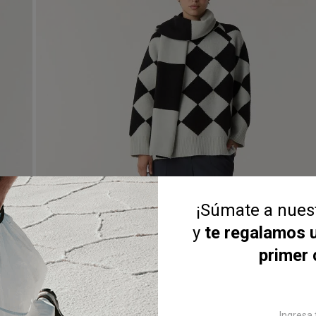
¡Súmate a nue
y
te regalamos 
primer