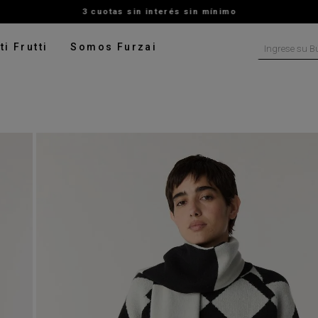
3 cuotas sin interés sin mínimo
Ingrese su B
ti Frutti
Somos Furzai
NOS MÁS BUSCADOS
tido
isa
ater
talon
pera
digan
rito
ado
leco