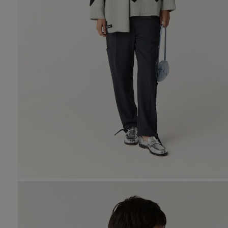
10
.
den