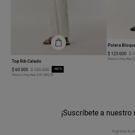
Talle
Polera Bloque
XS
$
123
.
000
$
1
Talle
Precio s/Imp.Nac
$
Top Rib Calado
XS
-
60 %
$
60
.
000
$
150
.
000
Precio s/Imp.Nac
$ 49.586,78
COMPRAR
¡Suscríbete a nuestro 