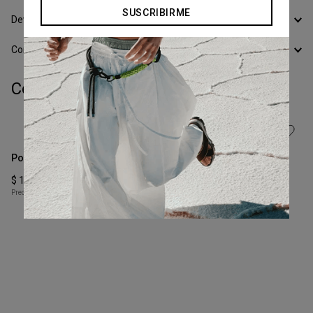
Calcular Envío
SUSCRIBIRME
Devoluciones
Conocer todos los Medios de Pago
Completá tu look:
Talle
Talle
S
XS