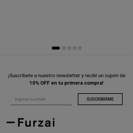
Poleron Zipper
Twin Set Light
COMPRAR
COMPRAR
-
40 %
-
40 %
$
105
.
000
$
175
.
000
$
83
.
000
$
139
.
000
Precio s/Imp.Nac
$ 86.776,86
Precio s/Imp.Nac
$ 68.595,04
Ta
Bu
$
Pre
¡Suscríbete a nuestro newsletter y recibí un cupón de
10% OFF en tu primera compra!
SUSCRIBIRME