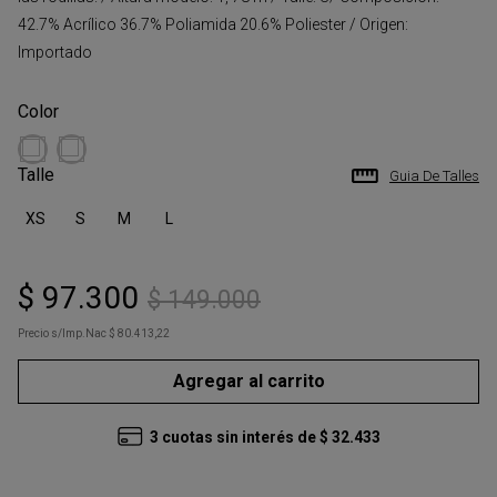
42.7% Acrílico 36.7% Poliamida 20.6% Poliester / Origen:
Importado
Talle
Guia De Talles
XS
S
M
L
$
97
.
300
$
149
.
000
Precio s/Imp.Nac
$ 80.413,22
Agregar al carrito
3
cuotas sin interés de
$
32
.
433