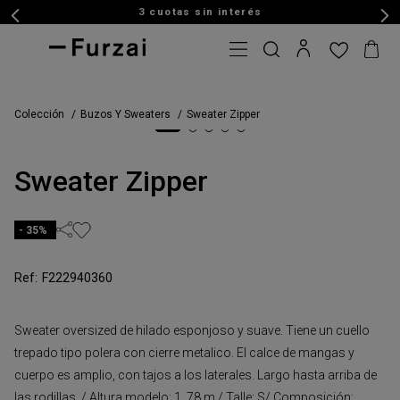
3 cuotas sin interés
Colección
Buzos Y Sweaters
Sweater Zipper
Sweater Zipper
35%
F222940360
Sweater oversized de hilado esponjoso y suave. Tiene un cuello
trepado tipo polera con cierre metalico. El calce de mangas y
cuerpo es amplio, con tajos a los laterales. Largo hasta arriba de
las rodillas. / Altura modelo: 1, 78 m / Talle: S/ Composición: