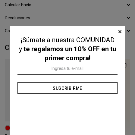
Calcular Envío
Devoluciones
Conocer todos los Medios de Pago
✕
¡Súmate a nuestra COMUNIDAD
Completá tu look:
y
te regalamos un 10% OFF en tu
primer compra!
SUSCRIBIRME
Talle
XS