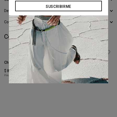
SUSCRIBIRME
Calcular Envío
Devoluciones
Conocer todos los Medios de Pago
Completá tu look:
Talle
Talle
S
XS