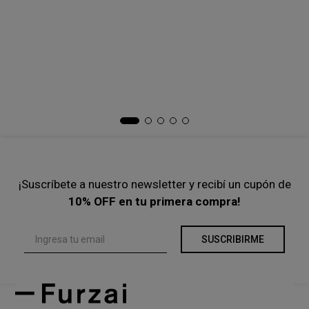
Chaleco Over Puff
Tapado Paño Long
COMPRAR
COMPRAR
-
40 %
-
35 %
$
83
.
300
$
139
.
000
$
171
.
000
$
263
.
500
Precio s/Imp.Nac
$ 68.842,98
Precio s/Imp.Nac
$ 141.322,31
Ta
Pa
$
Pre
¡Suscríbete a nuestro newsletter y recibí un cupón de
10% OFF en tu primera compra!
SUSCRIBIRME