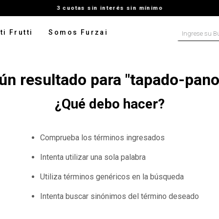
3 cuotas sin interés sin mínimo
Ingrese su B
ti Frutti
Somos Furzai
NOS MÁS BUSCADOS
n resultado para "
tapado-pano
tido
isa
¿Qué debo hacer?
ado
ater
Comprueba los términos ingresados
pera
Intenta utilizar una sola palabra
rito
Utiliza términos genéricos en la búsqueda
talon
Intenta buscar sinónimos del término deseado
digan
leco