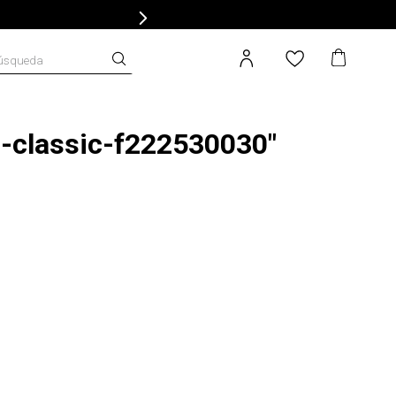
úsqueda
-classic-f222530030
"