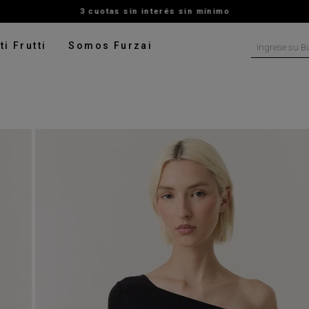
3 cuotas sin interés sin mínimo
Ingrese su B
ti Frutti
Somos Furzai
NOS MÁS BUSCADOS
tido
isa
ado
ater
pera
talon
rito
digan
leco