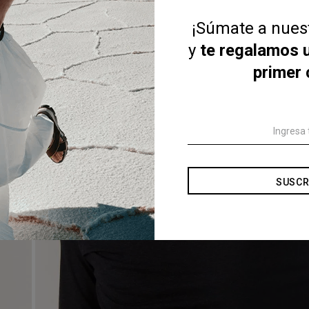
¡Súmate a nue
y
te regalamos 
primer
SUSCR