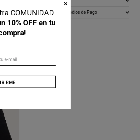
Devoluciones
✕
stra COMUNIDAD
Conocer todos los Medios de Pago
un 10% OFF en tu
 compra!
IBIRME