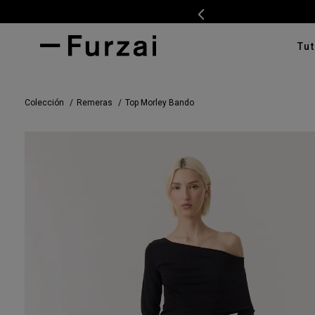
Tut
TÉRMI
Colección
Remeras
Top Morley Bando
1
.
ves
2
.
cam
3
.
tap
4
.
swe
5
.
cam
6
.
pan
7
.
ente
8
.
car
9
.
cha