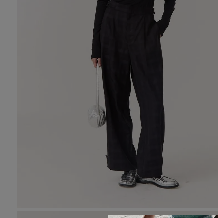
10
.
tre