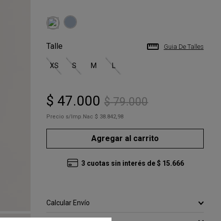
Talle
Guia De Talles
XS
S
M
L
$
47
.
000
$
79
.
000
Precio s/Imp.Nac
$ 38.842,98
Agregar al carrito
3
cuotas sin interés de
$
15
.
666
Calcular Envío