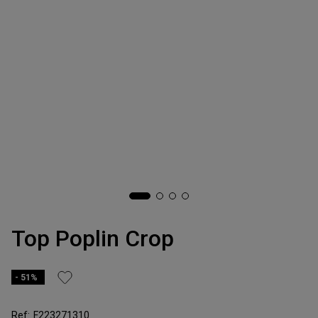
Top Poplin Crop
51%
F223271310