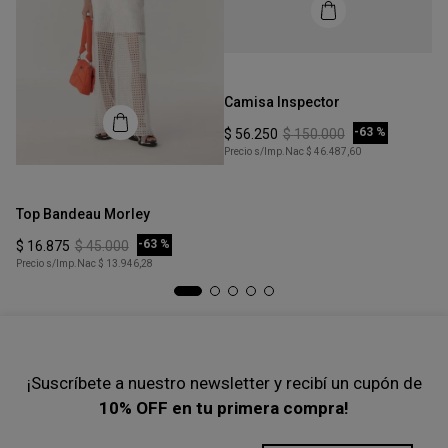
Talle
S
Camisa Inspector
COMPRAR
-
63 %
$
56
.
250
$
150
.
000
Precio s/Imp.Nac
$ 46.487,60
Talle
Ta
XS
Top Bandeau Morley
To
COMPRAR
-
63 %
$
16
.
875
$
45
.
000
$
Precio s/Imp.Nac
$ 13.946,28
Pre
¡Suscríbete a nuestro newsletter y recibí un cupón de
10% OFF en tu primera compra!