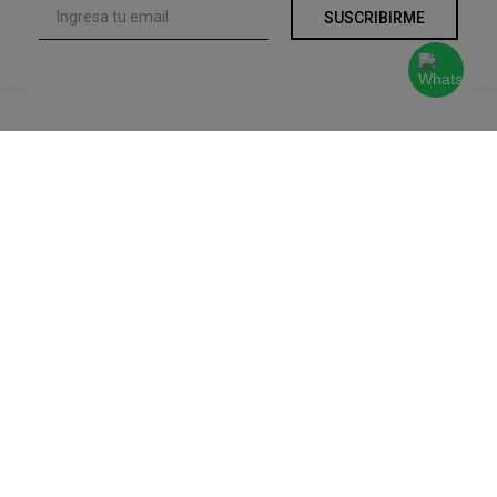
SUSCRIBIRME
Atención
al
Cliente
Devoluciones y Cambios
Terminos y Condiciones
Ayuda
Contacto
Legales