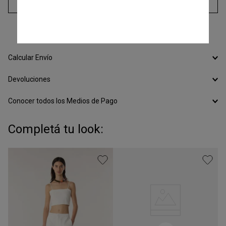
Agregar al carrito
3
cuotas sin interés de
$
19
.
325
Calcular Envío
Devoluciones
Conocer todos los Medios de Pago
Completá tu look: